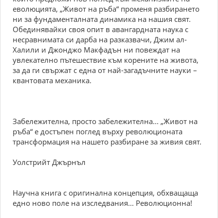
еволюцията, „Живот на ръба“ променя разбирането
ни за фундаменталната динамика на нашия свят.
Обединявайки своя опит в авангардната наука с
несравнимата си дарба на разказвачи, Джим ал-
Халили и Джонджо Макфадън ни повеждат на
увлекателно пътешествие към корените на живота,
за да ги свържат с една от най-загадъчните науки –
квантовата механика.
Забележителна, просто забележителна... „Живот на
ръба“ е достъпен поглед върху революционата
трансформация на нашето разбиране за живия свят.
Уолстрийт Джърнъл
Научна книга с оригинална концепция, обхващаща
едно ново поле на изследвания... Революционна!