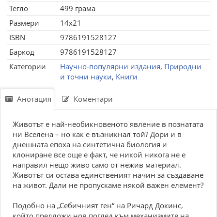
Тегло
499 грама
Размери
14x21
ISBN
9786191528127
Баркод
9786191528127
Категории
Научно-популярни издания
,
Природни
и точни науки
,
Книги
Анотация
Коментари
Животът е най-необикновеното явление в познатата
ни Вселена – но как е възникнал той? Дори и в
днешната епоха на синтетична биология и
клониране все още е факт, че никой никога не е
направил нещо живо само от нежив материал.
Животът си остава единственият начин за създаване
на живот. Дали не пропускаме някой важен елемент?
Подобно на „Себичният ген“ на Ричард Докинс,
който предложи нов поглед към механизмите на