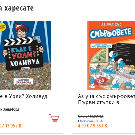
а харесате
е е Уоли? Холивуд
Аз уча със смърфовет
Първи стъпки в
математиката
н Хандфорд
6.13 € / 11.99 ЛВ.
Отстъпка - 20 %
€ / 13.95 ЛВ.
4.90 € / 9.58 ЛВ.