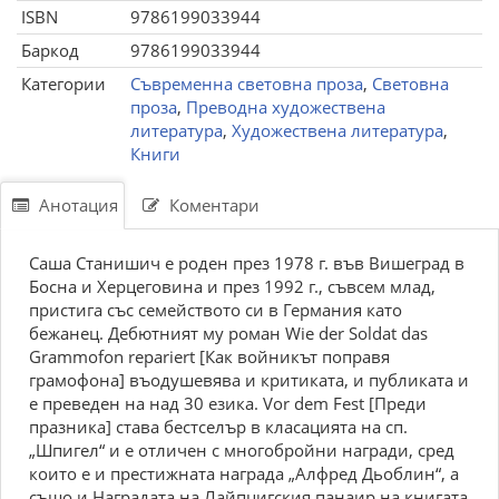
ISBN
9786199033944
Баркод
9786199033944
Категории
Съвременна световна проза
,
Световна
проза
,
Преводна художествена
литература
,
Художествена литература
,
Книги
Анотация
Коментари
Саша Станишич е роден през 1978 г. във Вишеград в
Босна и Херцеговина и през 1992 г., съвсем млад,
пристига със семейството си в Германия като
бежанец. Дебютният му роман Wie der Soldat das
Grammofon repariert [Как войникът поправя
грамофона] въодушевява и критиката, и публиката и
е преведен на над 30 езика. Vor dem Fest [Преди
празника] става бестселър в класацията на сп.
„Шпигел“ и е отличен с многобройни награди, сред
които е и престижната награда „Алфред Дьоблин“, а
също и Наградата на Лайпцигския панаир на книгата