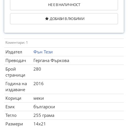
НЕ Е В НАЛИЧНОСТ
ДОБАВИ В ЛЮБИМИ
Коментари: 1
Издател
Фън Тези
Преводач
Гергана Фъркова
Брой
280
страници
Година на
2016
издаване
Корици
меки
Език
български
Тегло
255 грама
Размери
14x21