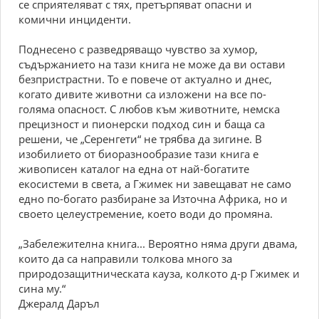
се сприятеляват с тях, претърпяват опасни и
комични инциденти.
Поднесено с разведряващо чувство за хумор,
съдържанието на тази книга не може да ви остави
безпристрастни. То е повече от актуално и днес,
когато дивите животни са изложени на все по-
голяма опасност. С любов към животните, немска
прецизност и пионерски подход син и баща са
решени, че „Серенгети“ не трябва да зигине. В
изобилието от биоразнообразие тази книга е
живописен каталог на една от най-богатите
екосистеми в света, а Гжимек ни завещават не само
едно по-богато разбиране за Източна Африка, но и
своето целеустремение, което води до промяна.
„Забележителна книга... Вероятно няма други двама,
които да са направили толкова много за
природозащитническата кауза, колкото д-р Гжимек и
сина му.“
Джералд Даръл