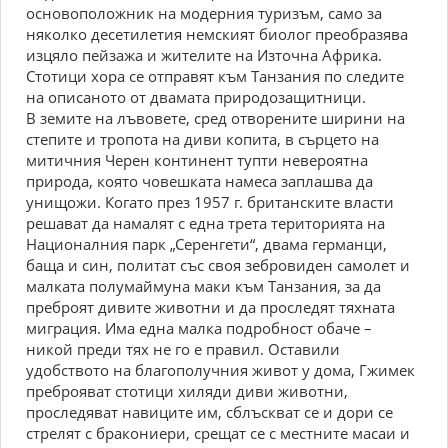
основоположник на модерния туризъм, само за
няколко десетилетия немският биолог преобразява
изцяло пейзажа и жителите на Източна Африка.
Стотици хора се отправят към Танзания по следите
на описаното от двамата природозащитници.
В земите на лъвовете, сред отворените ширини на
степите и тропота на диви копита, в сърцето на
митичния Черен континент тупти невероятна
природа, която човешката намеса заплашва да
унищожи. Когато през 1957 г. британските власти
решават да намалят с една трета територията на
Националния парк „Серенгети“, двама германци,
баща и син, политат със своя зебровиден самолет и
малката полумаймуна маки към Танзания, за да
преброят дивите животни и да проследят тяхната
миграция. Има една малка подробност обаче –
никой преди тях не го е правил. Оставили
удобството на благополучния живот у дома, Гжимек
преброяват стотици хиляди диви животни,
проследяват навиците им, сблъскват се и дори се
стрелят с бракониери, срещат се с местните масаи и