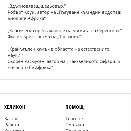
„Вдъхновяващ шедьовър.“
Робърт Коуи, автор на „Пътуване към един водопад:
Биолог в Африка“
„Класическо пресъздаване на магията на Серенгети.“
Филип Бригс, автор на „Танзания“
„Крайъгълен камък в областта на естествените
науки.“
Сьорен Расмусен, автор на „Най-великото сафари: В
началото бе Африка“
ХЕЛИКОН
ПОМОЩ
За нас
Търсене
Работа
Поръчка
Контакти
Плащания