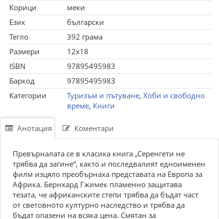
Корици
меки
Език
български
Тегло
392 грама
Размери
12x18
ISBN
97895495983
Баркод
97895495983
Категории
Туризъм и пътуване
,
Хоби и свободно
време
,
Книги
Анотация
Коментари
Превърналата се в класика книга „Серенгети не
трябва да загине“, както и последвалият едноименен
филм изцяло преобърнаха представата на Европа за
Африка. Бернхард Гжимек пламенно защитава
тезата, че африканските степи трябва да бъдат част
от световното културно наследство и трябва да
бъдат опазени на всяка цена. Смятан за