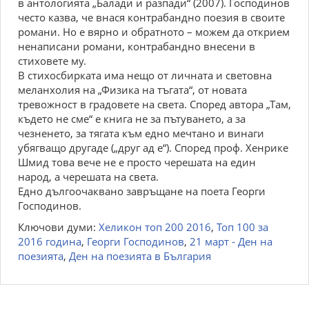
в антологията „Балади и разпади“ (2007). Господинов
често казва, че внася контрабандно поезия в своите
романи. Но е вярно и обратното – можем да открием
ненаписани романи, контрабандно внесени в
стиховете му.
В стихосбирката има нещо от личната и световна
меланхолия на „Физика на тъгата“, от новата
тревожност в градовете на света. Според автора „Там,
където не сме“ е книга не за пътуването, а за
чезненето, за тягата към едно мечтано и винаги
убягващо другаде („друг ад е“). Според проф. Хенрике
Шмид това вече не е просто черешата на един
народ, а черешата на света.
Едно дългоочаквано завръщане на поета Георги
Господинов.
Ключови думи:
Хеликон топ 200 2016
,
Топ 100 за
2016 година
,
Георги Господинов
,
21 март - Ден на
поезията
,
Ден на поезията в България