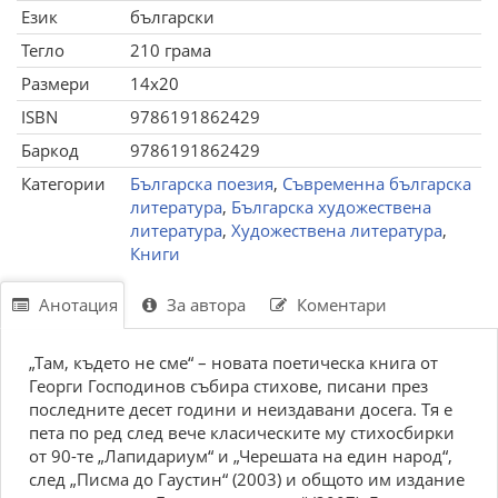
Език
български
Тегло
210 грама
Размери
14x20
ISBN
9786191862429
Баркод
9786191862429
Категории
Българска поезия
,
Съвременна българска
литература
,
Българска художествена
литература
,
Художествена литература
,
Книги
Анотация
За автора
Коментари
„Там, където не сме“ – новата поетическа книга от
Георги Господинов събира стихове, писани през
последните десет години и неиздавани досега. Тя е
пета по ред след вече класическите му стихосбирки
от 90-те „Лапидариум“ и „Черешата на един народ“,
след „Писма до Гаустин“ (2003) и общото им издание