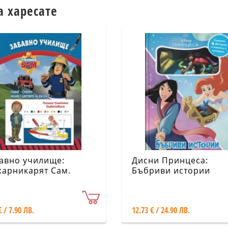
а харесате
авно училище:
Дисни Принцеса:
арникарят Сам.
Бъбриви истории
ане. Смятане.
етяване
€ / 7.90 ЛВ.
12.73 € / 24.90 ЛВ.