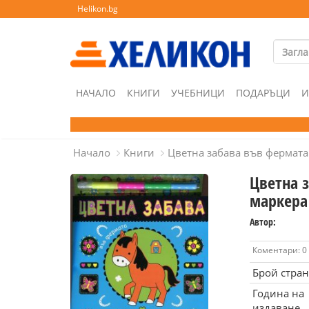
Helikon.bg
НАЧАЛО
КНИГИ
УЧЕБНИЦИ
ПОДАРЪЦИ
И
Начало
Книги
Цветна забава във фермата
Цветна 
маркера
Автор:
Коментари: 0
Брой стра
Година на
издаване