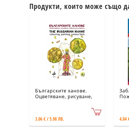
Продукти, които може също д
Българските ханове.
Заб
Оцветяване, рисуване,
Пож
любопитни факти
Пис
Оцв
3.06 € / 5.98 ЛВ.
4.04 