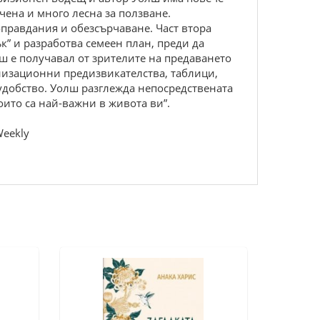
очена и много лесна за ползване.
 оправдания и обезсърчаване. Част втора
к” и разработва семеен план, преди да
лш е получавал от зрителите на предаването
анизационни предизвикателства, таблици,
 удобство. Уолш разглежда непосредствената
оито са най-важни в живота ви”.
Weekly