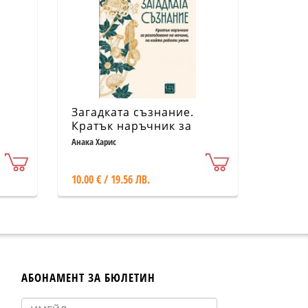
Загадката съзнание.
Кратък наръчник за
разгадаване на начина,
Анака Харис
по който работи умът
10.00 € / 19.56 ЛВ.
АБОНАМЕНТ ЗА БЮЛЕТИН