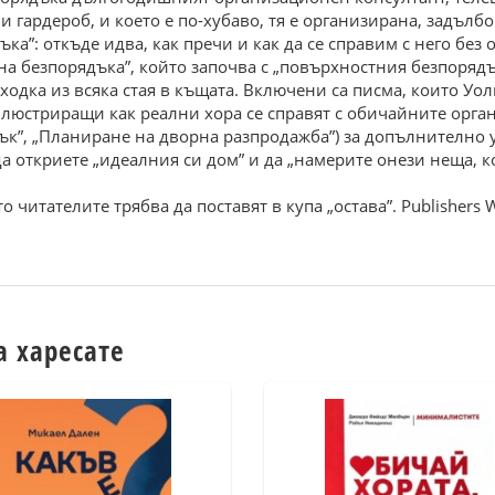
и гардероб, и което е по-хубаво, тя е организирана, задълб
ка”: откъде идва, как пречи и как да се справим с него без
на безпорядъка”, който започва с „повърхностния безпорядъ
зходка из всяка стая в къщата. Включени са писма, които Уо
 илюстриращи как реални хора се справят с обичайните орг
дък”, „Планиране на дворна разпродажба”) за допълнително
а откриете „идеалния си дом” и да „намерите онези неща, к
 читателите трябва да поставят в купа „остава”. Publishers 
а харесате