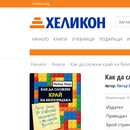
Helikon.bg
НАЧАЛО
КНИГИ
УЧЕБНИЦИ
ПОДАРЪЦИ
И
Начало
Книги
Как да сложим край на без
Как да 
Автор:
Питър 
Коментари: 0
Издател
Преводач
Брой стра