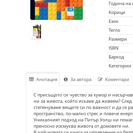
Година на
Корици
Език
Тегло
Размери
ISBN
Баркод
Категории
Анотация
За автора
Коментари
С присъщото си чувство за хумор и насърчав
ни за живота, който искаме да живеем? След
степенуваме вещите си по важност и да се р
пространство, по-малко стрес и повече енер
Уникалният подход на Питър Уолш ни помага
преносно изсмуква живота от домовете ни.
В най-новата си книга за управление на бе