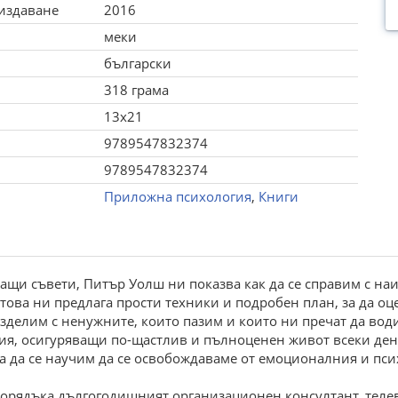
 издаване
2016
меки
български
318 грама
13x21
9789547832374
9789547832374
Приложна психология
,
Книги
ащи съвети, Питър Уолш ни показва как да се справим с наи
 това ни предлага прости техники и подробен план, за да оц
азделим с ненужните, които пазим и които ни пречат да вод
гия, осигуряващи по-щастлив и пълноценен живот всеки ден
 да се научим да се освобождаваме от емоционалния и пси
зпорядъка дългогодишният организационен консултант, тел