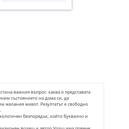
стина важния въпрос: каква е представата
еним състоянието на дома си, да
им желания живот. Резултатът е свободно
.
хологичен безпорядък, който буквално и
евизионен водещ и автор Уолш има повече