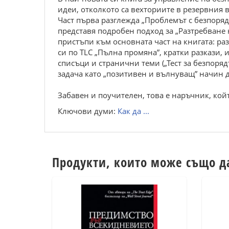
идеи, отколкото са вехториите в резервния в
Част първа разглежда „Проблемът с безпорядъ
представя подробен подход за „Разтребване 
пристъпи към основната част на книгата: ра
си по TLC „Пълна промяна”, кратки разкази,
списъци и странични теми („Тест за безпоря
задача като „позитивен и вълнуващ” начин д
Забавен и поучителен, това е наръчник, който
Ключови думи:
Как да ...
Продукти, които може също д