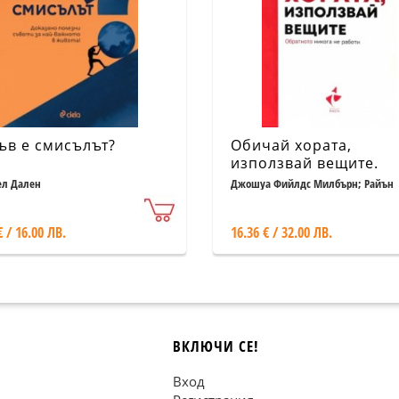
ъв е смисълът?
Обичай хората,
използвай вещите.
Обратното никога не
л Дален
Джошуа Фийлдс Милбърн; Райън
Никодимъс
работи
€ / 16.00 ЛВ.
16.36 € / 32.00 ЛВ.
ВКЛЮЧИ СЕ!
Вход