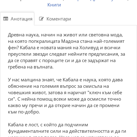
Книги
Анотация
Коментари
Древна наука, начин на живот или световна мода,
на която попкралицата Мадона стана най-големият
фен? Кабала е новата мания на Холивуд и всички
преуспели звезди следват нейните предписания, за
да се справят с пороците си и да се задържат на
гребена на вълната.
У нас малцина знаят, че Кабала е наука, която дава
обяснение на големия въпрос за смисъла на
човешкия живот, затова я наричат "ключ към себе
си". С нейна помощ всеки може да осмисли точно
какво му пречи и да открие начин да се промени
към по-добро.
Кабала е лост, с който да подчиним
фундаменталните сили на действителността и да ги