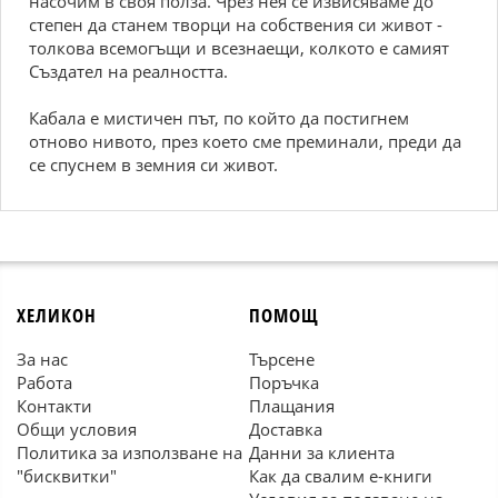
насочим в своя полза. Чрез нея се извисяваме до
степен да станем творци на собствения си живот -
толкова всемогъщи и всезнаещи, колкото е самият
Създател на реалността.
Кабала е мистичен път, по който да постигнем
отново нивото, през което сме преминали, преди да
се спуснем в земния си живот.
ХЕЛИКОН
ПОМОЩ
За нас
Търсене
Работа
Поръчка
Контакти
Плащания
Общи условия
Доставка
Политика за използване на
Данни за клиента
"бисквитки"
Как да свалим е-книги