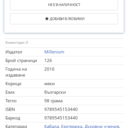
НЕ Е В НАЛИЧНОСТ
ДОБАВИ В ЛЮБИМИ
Коментари: 0
Издател
Millenium
Брой страници
126
Година на
2016
издаване
Корици
меки
Език
български
Тегло
98 грама
ISBN
9789545153440
Баркод
9789545153440
Категории
Кабала
,
Езотерика. Духовни учения
,