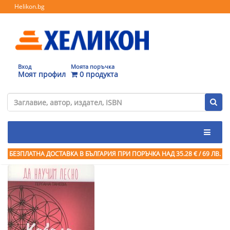
Helikon.bg
Вход
Моята поръчка
Моят профил
0 продукта
БЕЗПЛАТНА ДОСТАВКА В БЪЛГАРИЯ ПРИ ПОРЪЧКА
НАД 35.28 € / 69 ЛВ.