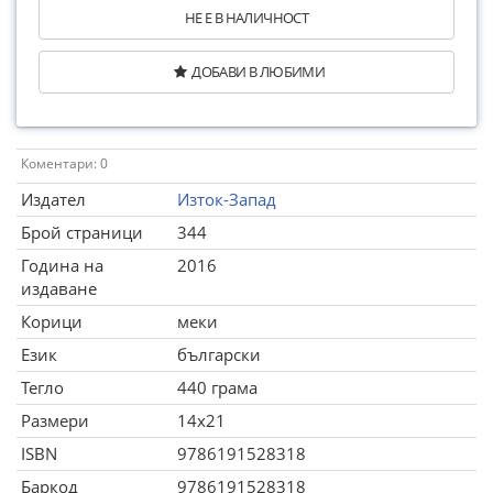
НЕ Е В НАЛИЧНОСТ
ДОБАВИ В ЛЮБИМИ
Коментари: 0
Издател
Изток-Запад
Брой страници
344
Година на
2016
издаване
Корици
меки
Език
български
Тегло
440 грама
Размери
14x21
ISBN
9786191528318
Баркод
9786191528318