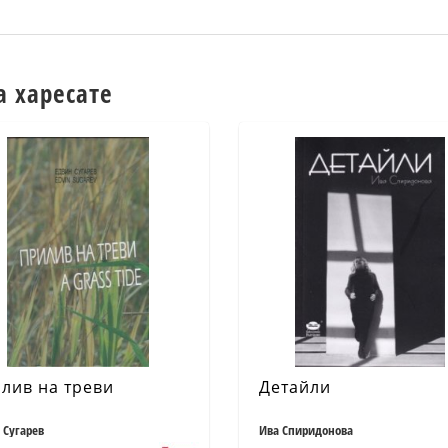
а харесате
лив на треви
Детайли
 Сугарев
Ива Спиридонова