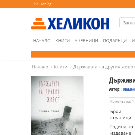
Helikon.bg
НАЧАЛО
КНИГИ
УЧЕБНИЦИ
ПОДАРЪЦИ
И
Начало
Книги
Държавата на другия живо
Държава
Автор:
Пламен
Коментари: 1
Брой
страници
Година на
издаване