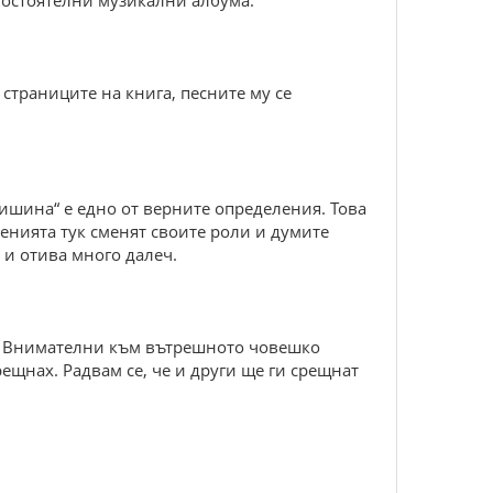
мостоятелни музикални албума.
 страниците на книга, песните му се
тишина“ е едно от верните определения. Това
енията тук сменят своите роли и думите
 и отива много далеч.
ел. Внимателни към вътрешното човешко
ещнах. Радвам се, че и други ще ги срещнат