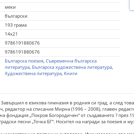
меки
български
193 грама
14x21
9786191880676
9786191880676
Българска поезия
,
Съвременна българска
литература
,
Българска художествена литература
,
Художествена литература
,
Книги
. Завършил е езикова гимназия в родния си град, а след тов
 редактор на списание Мирна (1996 – 2008), главен редакто
на фондация „Покров Богородичен“ от създаването ? през 199
радски песни „Точка БГ“. Носител на награди за поезия и му