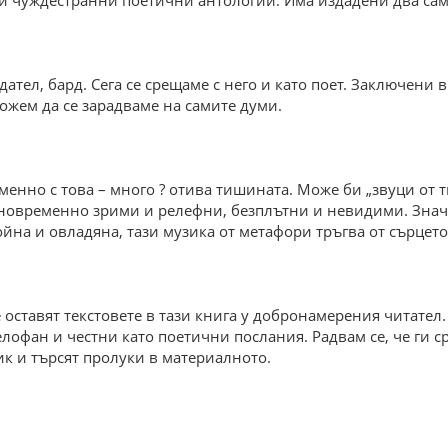
 и чуждестранни поетични антологии. Има издадени два са
тел, бард. Сега се срещаме с него и като поет. Заключени в
можем да се зарадваме на самите думи.
енно с това – много ? отива тишината. Може би „звуци от 
 едновременно зрими и релефни, безплътни и невидими. Знач
на и овладяна, тази музика от метафори тръгва от сърцето
не оставят текстовете в тази книга у добронамерения читат
фан и честни като поетични послания. Радвам се, че ги ср
ик и търсят пролуки в материалното.