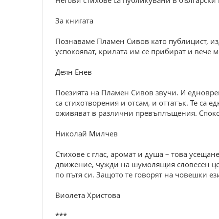
Негови стихове са публикувани в български
За книгата
Познаваме Пламен Сивов като публицист, изда
успокояват, крилата им се прибират и вече 
Деян Енев
Поезията на Пламен Сивов звучи. И едноврем
са стихотворения и отсам, и оттатък. Те са
оживяват в различни превъплъщения. Спокой
Николай Милчев
Стихове с глас, аромат и душа – това усеща
движение, чужди на шумолящия словесен цело
по пътя си. Защото те говорят на човешки ез
Виолета Христова
***