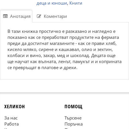
деца и юноши
,
Книги
Анотация
Коментари
В тази книжка простичко е разказано и нагледно е
показано как се преработват продуктите на фермата
преди да достигнат магазините - как се прави хляб,
кисело мляко, сирене и кашкавал, олио и зехтин,
колбаси и вино, захар, мед и шоколад. Децата още
ще научат как вълната, ленът, памукът и и коприната
се превръщат в платове и дрехи.
ХЕЛИКОН
ПОМОЩ
За нас
Търсене
Работа
Поръчка