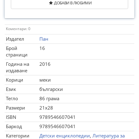
ДОБАВИ В ЛЮБИМИ
Коментари: 0
Издател
Пан
Брой
16
страници
Година на
2016
издаване
Корици
меки
Език
български
Тегло
86 грама
Размери
21x28
ISBN
9789546607041
Баркод
9789546607041
Категории
Детски енциклопедии
,
Литература за