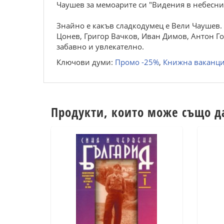
Чаушев за мемоарите си "Видения в небесния
Знайно е какъв сладкодумец е Вели Чаушев. 
Цонев, Григор Вачков, Иван Димов, Антон Го
забавно и увлекателно.
Ключови думи:
Промо -25%
,
Книжна ваканц
Продукти, които може също д