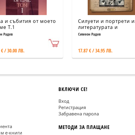
а и събития от моето
Силуети и портрети и
ме Т.1
литературата и
изкуството /неиздав
н Радев
Симеон Радев
ръкопис/
 € / 30.00 ЛВ.
17.87 € / 34.95 ЛВ.
ВКЛЮЧИ СЕ!
Вход
Регистрация
Забравена парола
иента
МЕТОДИ ЗА ПЛАЩАНЕ
им е-книги