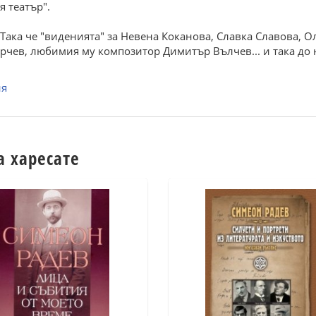
 театър".
Така че "виденията" за Невена Коканова, Славка Славова, О
рчев, любимия му композитор Димитър Вълчев... и така до н
ия
а харесате