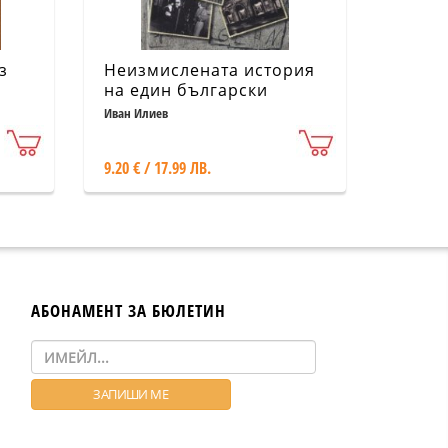
з
Неизмислената история
на един български
ан
германец
Иван Илиев
9.20 € / 17.99 ЛВ.
АБОНАМЕНТ ЗА БЮЛЕТИН