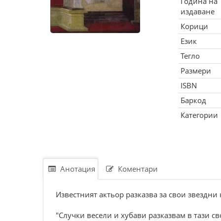
Година на
издаване
Корици
Език
Тегло
Размери
ISBN
Баркод
Категории
Анотация
Коментари
Известният актьор разказва за свои звездни
"Случки весели и хубави разказвам в тази св