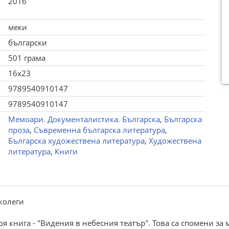
2016
меки
български
501 грама
16x23
9789540910147
9789540910147
Мемоари. Документалистика. Българска
,
Българска
проза
,
Съвременна българска литература
,
Българска художествена литература
,
Художествена
литература
,
Книги
 колеги
оя книга - "Видения в небесния театър". Това са спомени за 