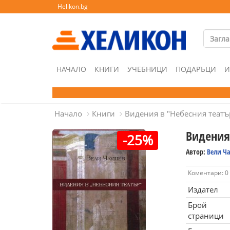
Helikon.bg
НАЧАЛО
КНИГИ
УЧЕБНИЦИ
ПОДАРЪЦИ
И
Начало
Книги
Видения в "Небесния театъ
Видения
-25%
Автор:
Вели Ч
Коментари: 0
Издател
Брой
страници