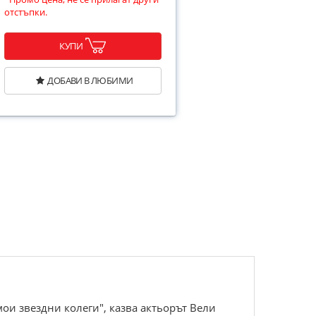
отстъпки.
КУПИ
ДОБАВИ В ЛЮБИМИ
мои звездни колеги", казва актьорът Вели