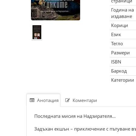
страници
Година на
издаване
Корици
Език
Тегло
Размери
ISBN
Баркод
Категории
Анотация
Коментари
Последната мисия на Надзирателя...
Задъхан екшън – приключение с пътуване въ