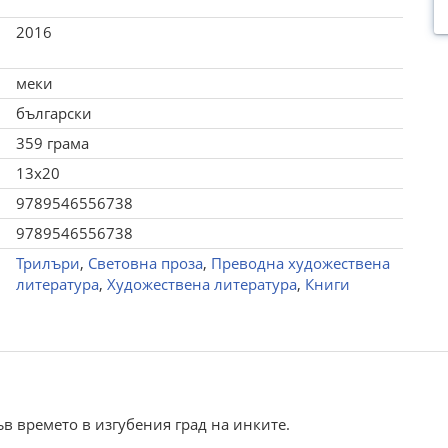
2016
меки
български
359 грама
13x20
9789546556738
9789546556738
Трилъри
,
Световна проза
,
Преводна художествена
литература
,
Художествена литература
,
Книги
в времето в изгубения град на инките.