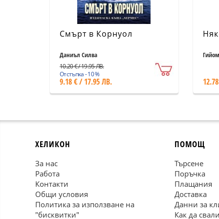
Смърт в Корнуол
Няк
Даниъл Силва
Гийом
10.20 € / 19.95 ЛВ.
Отстъпка - 10 %
9.18 € / 17.95 ЛВ.
12.78
ХЕЛИКОН
ПОМОЩ
За нас
Търсене
Работа
Поръчка
Контакти
Плащания
Общи условия
Доставка
Политика за използване на
Данни за кл
"бисквитки"
Как да свал