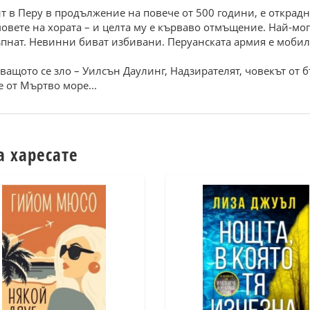
ит в Перу в продължение на повече от 500 години, е открад
мовете на хората – и целта му е кърваво отмъщение. Най-м
азпнат. Невинни биват избивани. Перуанската армия е моби
ващото се зло – Уилсън Даулинг, Надзирателят, човекът от 
 от Мъртво море...
а харесате