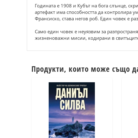
Годината е 1908 и Кубът на бога слънце, скр
артефакт има способността да контролира у
Франсиско, става негов роб. Един човек е р
Само един човек е неуязвим за разпространя
жизненоважни мисии, кодирани в свитъците
Продукти, които може също д