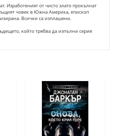
нат. Изработеният от чисто злато прокълнат
огъщият човек в Южна Америка, епископ
лизирана. Всички са изплашени.
бъдещето, който трябва да изпълни серия