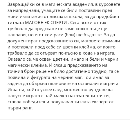
Завръщайки се в магическата академия, в курсовете
за напреднали, учащите се били поставяни пред
нови изпитания от висшата школа, за да придобият
титлата МАГОВЕ-ЕК СПЕРТИ . Сега всеки от тях
трябвало да предскаже не само колко ръце ще
направи, но и от кои раси (бои) ще бъдат те. За да
документират предсказанието си, маговете взимали
и поставяли пред себе си цветни клейма, от които
трябвало да се отърват по-късно в хода на играта.
Оказало се, че освен цветни, имало и бели и черни
магически клейма. И сякаш предсказването на
точния брой ръце не било достатъчно трудно, та се
появила и фигурата на черния маг. Той имал за
задача да обърква плановете на останалите играчи.
Играчът, който успее след множество рундове да
напусне играта с най-малко наказателни точки,
ставал победител и получавал титлата експерт от
първи ранг.