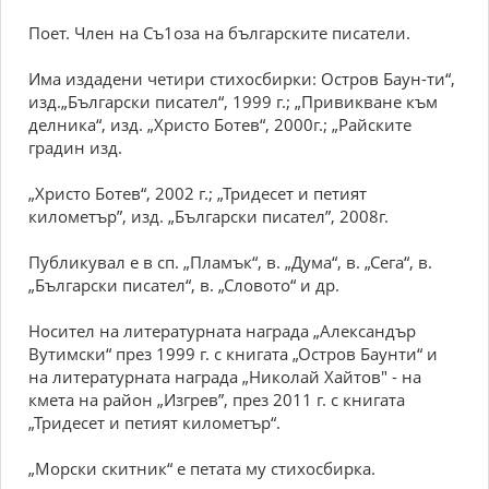
Поет. Член на Съ1оза на българските писатели.
Има издадени четири стихосбирки: Остров Баун-ти“,
изд.„Български писател“, 1999 г.; „Привикване към
делника“, изд. „Христо Ботев“, 2000г.; „Райските
градин изд.
„Христо Ботев“, 2002 г.; „Тридесет и петият
километър”, изд. „Български писател”, 2008г.
Публикувал е в сп. „Пламък“, в. „Дума“, в. „Сега“, в.
„Български писател“, в. „Словото“ и др.
Носител на литературната награда „Александър
Вутимски“ през 1999 г. с книгата „Остров Баунти“ и
на литературната награда „Николай Хайтов" - на
кмета на район „Изгрев”, през 2011 г. с книгата
„Тридесет и петият километър“.
„Морски скитник“ е петата му стихосбирка.