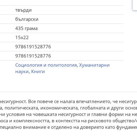
твърди
български
435 грама
15x22
9786191528776
9786191528776
Социология и политология
,
Хуманитарни
науки
,
Книги
есигурност. Все повече се налага впечатлението, че несигур
а, политическата, икономическата, глобалната и други осн
ни условия на човешката несигурност и главни форми на н
аоса и комплексността, в контекстта на рисковото общество/
 Специално внимание е отделено на доверието като фундам