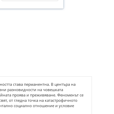
ността става перманентна. В центъра на
овни разновидности на човешката
ейната проява и преживяване. Феноменът се
свят, от гледна точка на катастрофичното
ентално социално отношение и условие