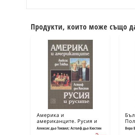
Продукти, които може също д
Америка и
Бъл
американците. Русия и
Пол
русите
лич
Алексис дьо Токвил; Астолф дьо Кюстин
Вера 
Канди