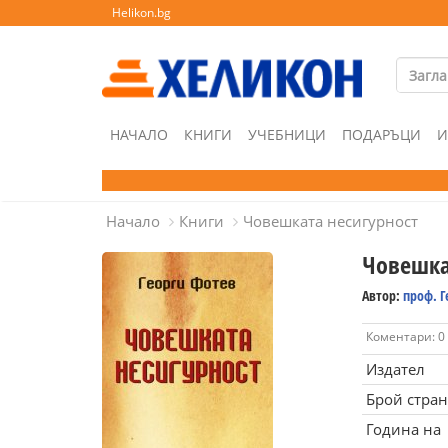
Helikon.bg
НАЧАЛО
КНИГИ
УЧЕБНИЦИ
ПОДАРЪЦИ
И
Начало
Книги
Човешката несигурност
Човешка
Автор:
проф. Г
Коментари: 0
Издател
Брой стра
Година на