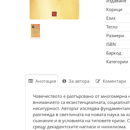
издаване
Корици
Език
Тегло
Размери
ISBN
Баркод
Категории
Анотация
За автора
Коментари
Човечеството е разтърсвано от многомерна н
вниманието са екзистенциалната, социалнат
несигурност. Авторът изследва фундаментал
разглежда в светлината на новата наука за х
съзнание и в условията на типовете кризи.
срещу декадентските нагласи и нихилизма.