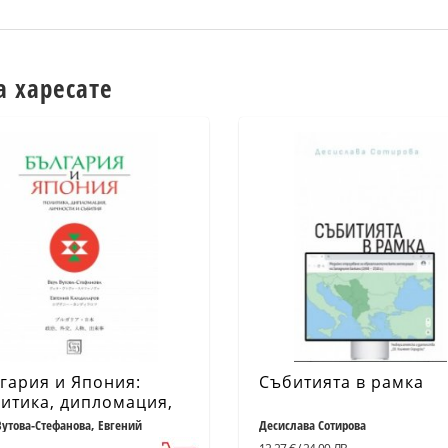
а харесате
гария и Япония:
Събитията в рамка
итика, дипломация,
ности и събития
Вутова-Стефанова, Евгений
Десислава Сотирова
ларов