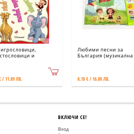
 игрословици,
Любими песни за
стословици и
България (музикална
авни задачи за деца
книжка)
10 години)
€ / 11.89 ЛВ.
8.18 € / 16.00 ЛВ.
ВКЛЮЧИ СЕ!
Вход