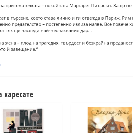
 на притежателката – покойната Маргарет Пиърсън. Защо не
т в търсене, което става лично и ги отвежда в Париж, Рим
ейно предателство – постепенно излиза наяве. Все повече х
от тях ще наследи най-неочаквания дар...
а жена – плод на трагедия, твърдост и безкрайна преданост
то й завещание.“
л
а харесате