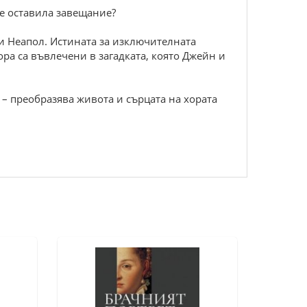
 е оставила завещание?
 и Неапол. Истината за изключителната
ора са въвлечени в загадката, която Джейн и
 – преобразява живота и сърцата на хората