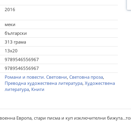
2016
меки
български
313 грама
13x20
9789546556967
9789546556967
Романи и повести. Световни
,
Световна проза
,
Преводна художествена литература
,
Художествена
литература
,
Книги
военна Европа, стари писма и куп изключителни бижута...т