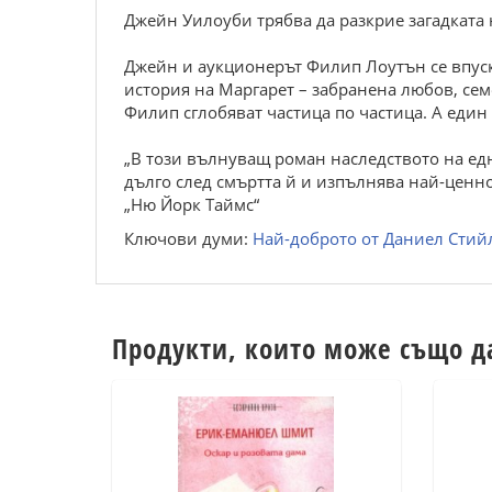
Джейн Уилоуби трябва да разкрие загадката
Джейн и аукционерът Филип Лоутън се впуска
история на Маргарет – забранена любов, сем
Филип сглобяват частица по частица. А един 
„В този вълнуващ роман наследството на едн
дълго след смъртта й и изпълнява най-ценно
„Ню Йорк Таймс“
Ключови думи:
Най-доброто от Даниел Стий
Продукти, които може също д