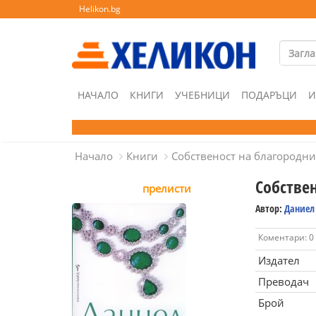
Helikon.bg
НАЧАЛО
КНИГИ
УЧЕБНИЦИ
ПОДАРЪЦИ
И
Начало
Книги
Собственост на благородн
Собстве
прелисти
Автор:
Даниел
Коментари: 0
Издател
Преводач
Брой