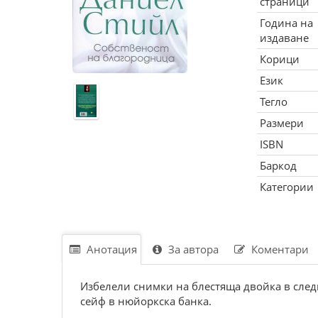
страници
Година на
издаване
Корици
Език
Тегло
Размери
ISBN
Баркод
Категории
Анотация
За автора
Коментари
Избелели снимки на блестяща двойка в след
сейф в нюйоркска банка.