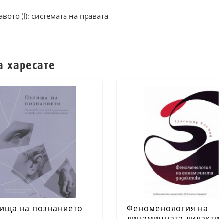
ото (I): системата на правата.
а харесате
ища на познанието
Феноменология на
динамичната дидакт