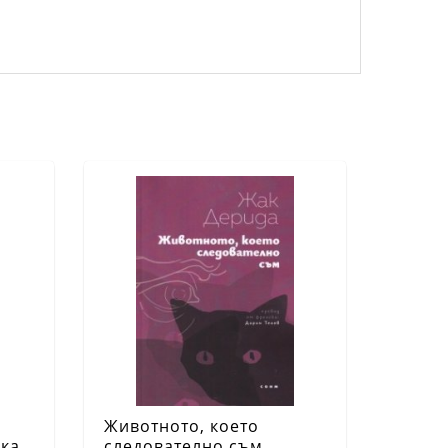
Животното, което
ика
следователно съм