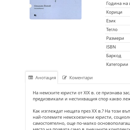
Година на
Корици
Език
Тегло
Размери
ISBN
Баркод
Категории
Анотация
Коментари
На немските юристи от XIX в. се признава за
предизвикали и нестихващия спор какво леж
Как изглеждат нещата през ХХ в.? На този въ
най-големите немскоезични юристи, социолоз
самостоятелно, още по-малко основополагащ
място на правата само в днешните комплекс