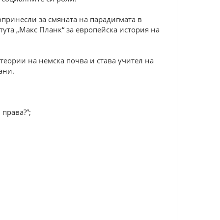
опринесли за смяната на парадигмата в
ута „Макс Планк“ за европейска история на
теории на немска почва и става учител на
ани.
права?”;