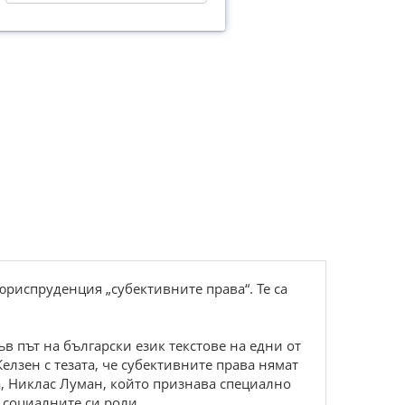
 юриспруденция „субективните права“. Те са
ъв път на български език текстове на едни от
лзен с тезата, че субективните права нямат
, Никлас Луман, който признава специално
 социалните си роли.