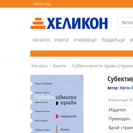
Helikon.bg
НАЧАЛО
КНИГИ
УЧЕБНИЦИ
ПОДАРЪЦИ
И
Начало
Книги
Субективните права (герма
Субекти
Автор:
Юрген 
Коментари: 0
Издател
Преводач
Брой стра