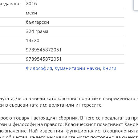
 издаване
2016
меки
български
324 грама
14x20
9789545872051
9789545872051
Философия
,
Хуманитарни науки
,
Книги
слугата, че са въвели като ключово понятие в съвременната
и в сърцевината им: волята или интересите.
прос отговаря настоящият сборник. В него се предлагат за пр
и и философи на правото: Класическият позитивист Ханс Ке
о значение. Най-известният функционалист в социологията
ни общества, където индивидите могат постоянно да сменят