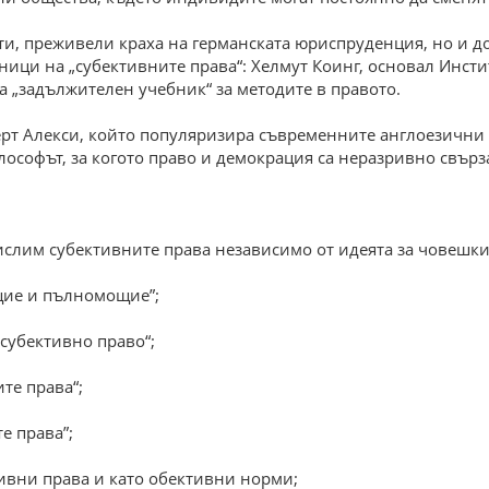
сти, преживели краха на германската юриспруденция, но и д
ци на „субективните права“: Хелмут Коинг, основал Инстит
на „задължителен учебник“ за методите в правото.
ерт Алекси, който популяризира съвременните англоезични 
лософът, за когото право и демокрация са неразривно свърз
ислим субективните права независимо от идеята за човешки 
щие и пълномощие”;
„субективно право“;
те права“;
е права”;
тивни права и като обективни норми;