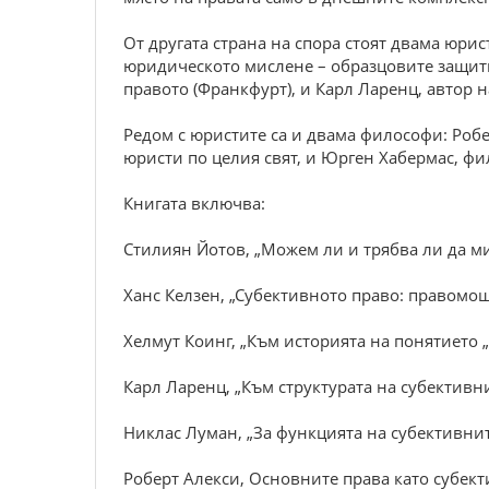
От другата страна на спора стоят двама юри
юридическото мислене – образцовите защитни
правото (Франкфурт), и Карл Ларенц, автор 
Редом с юристите са и двама философи: Роб
юристи по целия свят, и Юрген Хабермас, фи
Книгата включва:
Стилиян Йотов, „Можем ли и трябва ли да м
Ханс Келзен, „Субективното право: правомо
Хелмут Коинг, „Към историята на понятието 
Карл Ларенц, „Към структурата на субективни
Никлас Луман, „За функцията на субективнит
Роберт Алекси, Основните права като субек