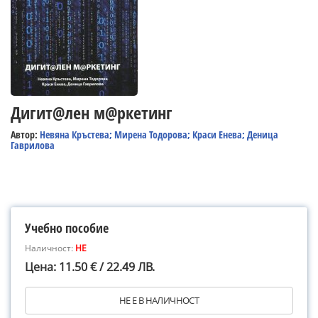
Дигит@лен м@ркетинг
Автор:
Невяна Кръстева; Мирена Тодорова; Краси Енева; Деница
Гаврилова
Учебно пособие
Наличност:
НЕ
Цена: 11.50 € / 22.49 ЛВ.
НЕ Е В НАЛИЧНОСТ