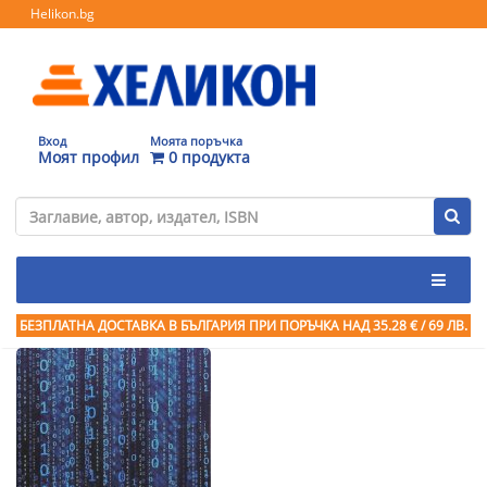
Helikon.bg
Вход
Моята поръчка
Моят профил
0 продукта
БЕЗПЛАТНА ДОСТАВКА В БЪЛГАРИЯ ПРИ ПОРЪЧКА
НАД 35.28 € / 69 ЛВ.