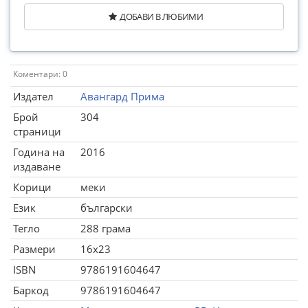
ДОБАВИ В ЛЮБИМИ
Коментари: 0
Издател
Авангард Прима
Брой
304
страници
Година на
2016
издаване
Корици
меки
Език
български
Тегло
288 грама
Размери
16x23
ISBN
9786191604647
Баркод
9786191604647