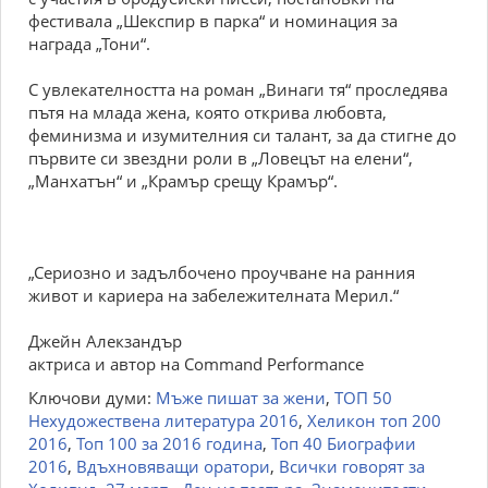
фестивала „Шекспир в парка“ и номинация за
награда „Тони“.
С увлекателността на роман „Винаги тя“ проследява
пътя на млада жена, която открива любовта,
феминизма и изумителния си талант, за да стигне до
първите си звездни роли в „Ловецът на елени“,
„Манхатън“ и „Крамър срещу Крамър“.
„Сериозно и задълбочено проучване на ранния
живот и кариера на забележителната Мерил.“
Джейн Алекзандър
актриса и автор на Command Performance
Ключови думи:
Мъже пишат за жени
,
ТОП 50
Нехудожествена литература 2016
,
Хеликон топ 200
2016
,
Топ 100 за 2016 година
,
Топ 40 Биографии
2016
,
Вдъхновяващи оратори
,
Всички говорят за