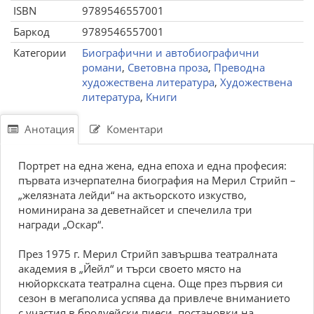
ISBN
9789546557001
Баркод
9789546557001
Категории
Биографични и автобиографични
романи
,
Световна проза
,
Преводна
художествена литература
,
Художествена
литература
,
Книги
Анотация
Коментари
Портрет на една жена, една епоха и една професия:
първата изчерпателна биография на Мерил Стрийп –
„желязната лейди“ на актьорското изкуство,
номинирана за деветнайсет и спечелила три
награди „Оскар“.
През 1975 г. Мерил Стрийп завършва театралната
академия в „Йейл“ и търси своето място на
нюйоркската театрална сцена. Още през първия си
сезон в мегаполиса успява да привлече вниманието
с участия в бродуейски пиеси, постановки на