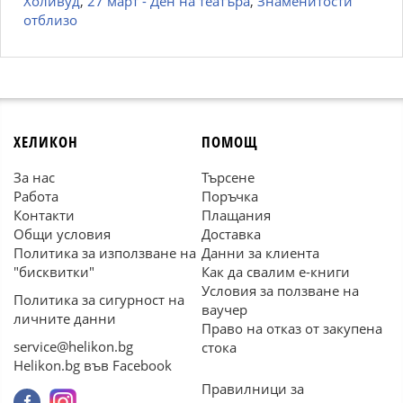
Холивуд
,
27 март - Ден на театъра
,
Знаменитости
отблизо
ХЕЛИКОН
ПОМОЩ
За нас
Търсене
Работа
Поръчка
Контакти
Плащания
Общи условия
Доставка
Политика за използване на
Данни за клиента
"бисквитки"
Как да свалим е-книги
Условия за ползване на
Политика за сигурност на
ваучер
личните данни
Право на отказ от закупена
service@helikon.bg
стока
Helikon.bg във Facebook
Правилници за