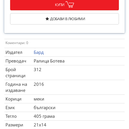
КУПИ
ДОБАВИ В ЛЮБИМИ
Коментари: 0
Издател
Бард
Преводач
Ралица Ботева
Брой
312
страници
Година на
2016
издаване
Корици
меки
Език
български
Тегло
405 грама
Размери
21x14