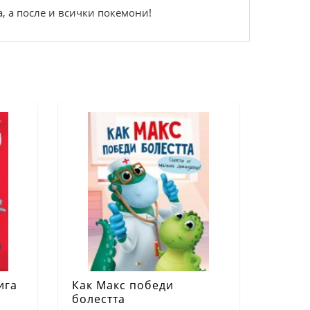
, а после и всички покемони!
ига
Как Макс победи
болестта