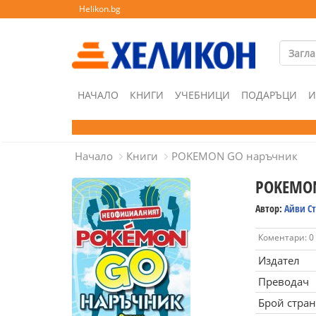
Helikon.bg
НАЧАЛО
КНИГИ
УЧЕБНИЦИ
ПОДАРЪЦИ
И
Начало
Книги
POKEMON GO наръчник
POKEMON
Автор:
Айви Ст
Коментари: 0
Издател
Преводач
Брой стра