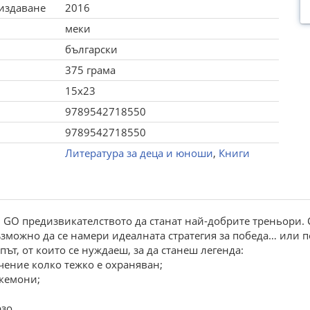
 издаване
2016
меки
български
375 грама
15x23
9789542718550
9789542718550
Литература за деца и юноши
,
Книги
GO предизвикателството да станат най-добрите треньори. С
ъзможно да се намери идеалната стратегия за победа… или п
път, от които се нуждаеш, за да станеш легенда:
ачение колко тежко е охраняван;
окемони;
зо.