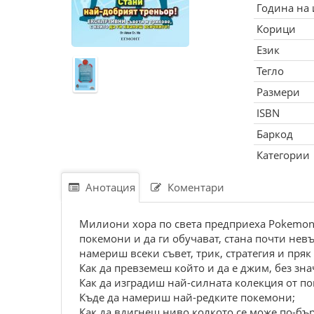
Година на
Корици
Език
Тегло
Размери
ISBN
Баркод
Категории
Анотация
Коментари
Милиони хора по света предприеха Pokemon 
покемони и да ги обучават, стана почти нев
намериш всеки съвет, трик, стратегия и пряк 
Как да превземеш който и да е джим, без зн
Как да изградиш най-силната колекция от п
Къде да намериш най-редките покемони;
Как да вдигнеш ниво колкото се може по-бър