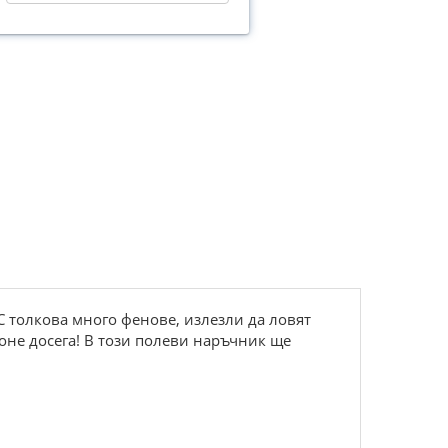
 толкова много фенове, излезли да ловят
оне досега! В този полеви наръчник ще