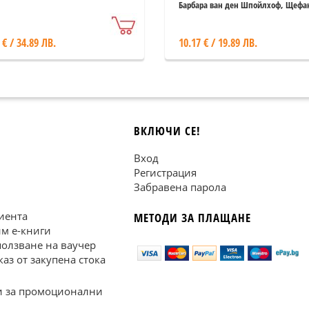
Барбара ван ден Шпойлхоф, Щефа
Прикен
 € / 34.89 ЛВ.
10.17 € / 19.89 ЛВ.
ВКЛЮЧИ СЕ!
Вход
Регистрация
Забравена парола
иента
МЕТОДИ ЗА ПЛАЩАНЕ
им е-книги
ползване на ваучер
каз от закупена стока
 за промоционални