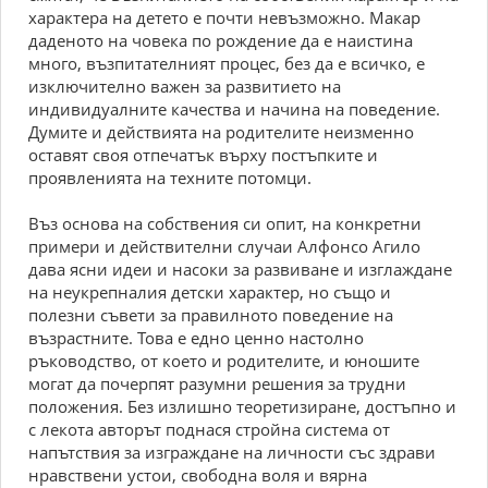
характера на детето е почти невъзможно. Макар
даденото на човека по рождение да е наистина
много, възпитателният процес, без да е всичко, е
изключително важен за развитието на
индивидуалните качества и начина на поведение.
Думите и действията на родителите неизменно
оставят своя отпечатък върху постъпките и
проявленията на техните потомци.
Въз основа на собствения си опит, на конкретни
примери и действителни случаи Алфонсо Агило
дава ясни идеи и насоки за развиване и изглаждане
на неукрепналия детски характер, но също и
полезни съвети за правилното поведение на
възрастните. Това е едно ценно настолно
ръководство, от което и родителите, и юношите
могат да почерпят разумни решения за трудни
положения. Без излишно теоретизиране, достъпно и
с лекота авторът поднася стройна система от
напътствия за изграждане на личности със здрави
нравствени устои, свободна воля и вярна