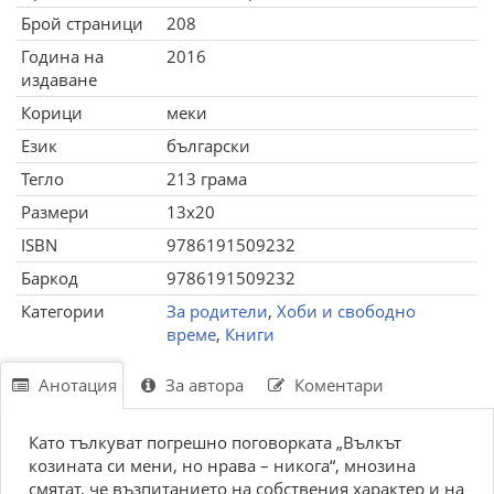
Брой страници
208
Година на
2016
издаване
Корици
меки
Език
български
Тегло
213 грама
Размери
13x20
ISBN
9786191509232
Баркод
9786191509232
Категории
За родители
,
Хоби и свободно
време
,
Книги
Анотация
За автора
Коментари
Като тълкуват погрешно поговорката „Вълкът
козината си мени, но нрава – никога“, мнозина
смятат, че възпитанието на собствения характер и на