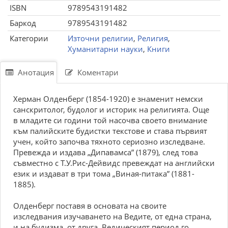
ISBN
9789543191482
Баркод
9789543191482
Категории
Източни религии
,
Религия
,
Хуманитарни науки
,
Книги
Анотация
Коментари
Херман Олденберг (1854-1920) е знаменит немски
санскритолог, будолог и историк на религията. Още
в младите си години той насочва своето внимание
към палийските будистки текстове и става първият
учен, който започва тяхното сериозно изследване.
Превежда и издава „Дипавамса” (1879), след това
съвместно с Т.У.Рис-Дейвидс превеждат на английски
език и издават в три тома „Виная-питака” (1881-
1885).
Олденберг поставя в основата на своите
изследвания изучаването на Ведите, от една страна,
и на будизма, от друга. Ведическият период го