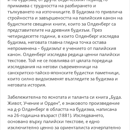
примамва с трудността на разбирането и
тълкуването на източниците. В Будизма го привлича
стройността и завършеността на палийския канон на
будистките свещени книги, които за Олденберг са
представителите на древния будизъм. През
четиридесетте години, в които Олденберг изследва
будизма, неговата главна гледна точка остава
непроменена – будизмът е учението от палийския
канон. Олденберг изследва редица ценни палийски
текстове. Той не се повлиява от цялата поредица
изследвания на негови съвременници на
санскритско-тайско-японските будистки паметници,
които силно видоизменят възгледите за будизма и
неговата история.
Забележителна по яснотата и таланта си книга „Буда.
Живот, Учение и Орден”, е знаковото произведение
на д-р Олденберг в областта на будизма, написана
на 26-годишна възраст (1881). Изследването,
основано върху палийски текстове, е едно
изключително ценно за ориенталиста изчерпателно