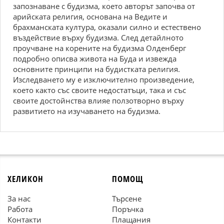
запознаване с будизма, което авторът започва от
арийската религия, основана на Ведите и
брахманската култура, оказали силно и естествено
въздействие върху будизма. След детайлното
проучване на корените на будизма Олденберг
подробно описва живота на Буда и извежда
основните принципи на будистката религия.
Изследването му е изключително произведение,
което както със своите недостатъци, така и със
своите достойнства влияе ползотворно върху
развитието на изучаването на будизма.
ХЕЛИКОН
ПОМОЩ
За нас
Търсене
Работа
Поръчка
Контакти
Плащания