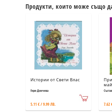
Продукти, които може също д
Истории от Свети Влас
При
май
Гери Дончева
Съста
Любом
5.11 € / 9.99 ЛВ.
7.62 