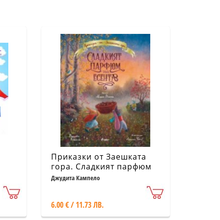
Приказки от Заешката
гора. Сладкият парфюм
на есента
Джудита Кампело
6.00 € / 11.73 ЛВ.