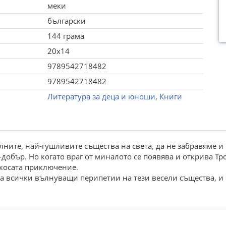
меки
български
144 грама
20x14
9789542718482
9789542718482
Литература за деца и юноши
,
Книги
лните, най-гушливите същества на света, да не забравяме и
о-добър. Но когато враг от миналото се появява и открива 
 косата приключение.
 всички вълнуващи перипетии на тези весели същества, и 