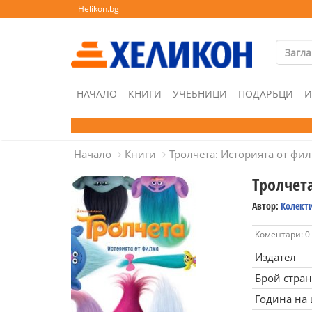
Helikon.bg
НАЧАЛО
КНИГИ
УЧЕБНИЦИ
ПОДАРЪЦИ
И
Начало
Книги
Тролчета: Историята от фи
Тролчет
Автор:
Колект
Коментари: 0
Издател
Брой стра
Година на