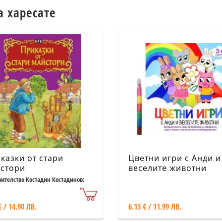
а харесате
казки от стари
Цветни игри с Анди и
стори
веселите животни
вителство Костадин Костадинов;
ир Русанов
€ / 14.90 ЛВ.
6.13 € / 11.99 ЛВ.