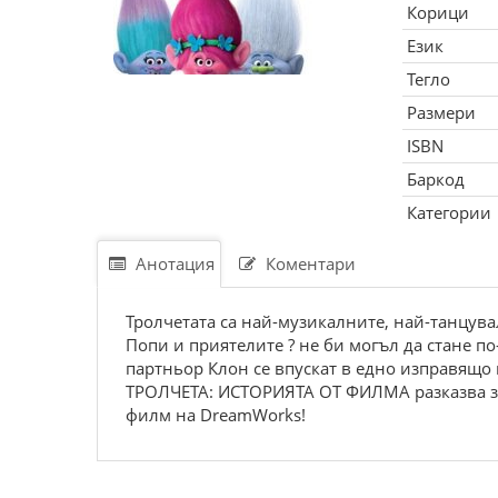
Корици
Език
Тегло
Размери
ISBN
Баркод
Категории
Анотация
Коментари
Тролчетата са най-музикалните, най-танцува
Попи и приятелите ? не би могъл да стане п
партньор Клон се впускат в едно изправящо
ТРОЛЧЕТА: ИСТОРИЯТА ОТ ФИЛМА разказва за
филм на DreamWorks!