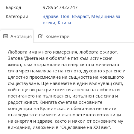
Баркод
9789547922747
Категории
Здраве. Пол. Възраст
,
Медицина за
всеки
,
Книги
Анотация
Коментари
Любовта има много измерения, любовта е живот.
Затова “Диета на любовта” е път към истинския
живот, към възраждане на енергията и жизнената
сила чрез намаляване на теглото, духовно хранене и
цялостно преосмисляне на същността на човешкото
съществуване. Ще навлезете в един вълнуващ свят,
който ще ви разкрие всички аспекти на любовта и
постигането на пълноценен, изпълнен със сила и
радост живот. Книгата съчетава основните
концепции на Кулвинскас и обединява неговите
възгледи за ензимите и кълновете като източници
на енергия и здраве, както и някои от основните му
виждания, изложени в “Оцеляване на ХХІ век”.