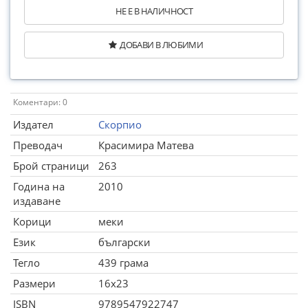
НЕ Е В НАЛИЧНОСТ
ДОБАВИ В ЛЮБИМИ
Коментари: 0
Издател
Скорпио
Преводач
Красимира Матева
Брой страници
263
Година на
2010
издаване
Корици
меки
Език
български
Тегло
439 грама
Размери
16x23
ISBN
9789547922747