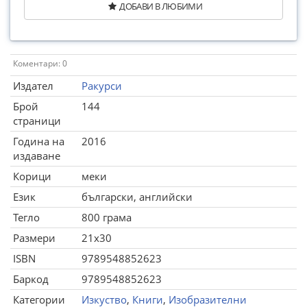
ДОБАВИ В ЛЮБИМИ
Коментари: 0
Издател
Ракурси
Брой
144
страници
Година на
2016
издаване
Корици
меки
Език
български, английски
Тегло
800 грама
Размери
21x30
ISBN
9789548852623
Баркод
9789548852623
Категории
Изкуство
,
Книги
,
Изобразителни