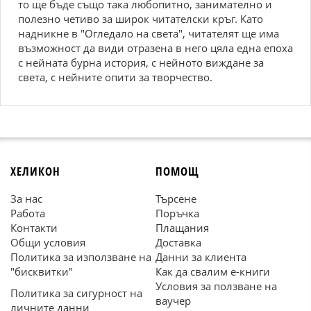
то ще бъде също така любопитно, занимателно и
полезно четиво за широк читателски кръг. Като
надникне в "Огледало на света", читателят ще има
възможност да види отразена в него цяла една епоха
с нейната бурна история, с нейното виждане за
света, с нейните опити за творчество.
ХЕЛИКОН
ПОМОЩ
За нас
Търсене
Работа
Поръчка
Контакти
Плащания
Общи условия
Доставка
Политика за използване на
Данни за клиента
"бисквитки"
Как да свалим е-книги
Условия за ползване на
Политика за сигурност на
ваучер
личните данни