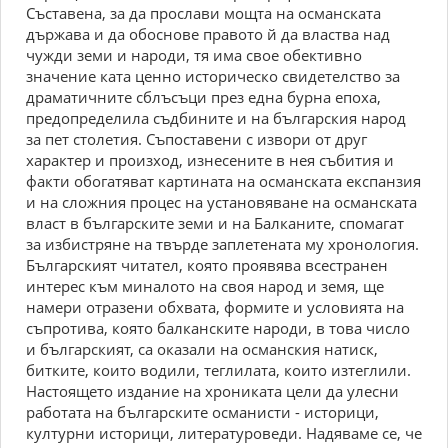
Съставена, за да прослави мощта на османската
държава и да обоснове правото й да властва над
чужди земи и народи, тя има свое обективно
значение ката ценно историческо свидетелство за
драматичните сблъсъци през една бурна епоха,
предопределила съдбините и на българския народ
за пет столетия. Съпоставени с извори от друг
характер и произход, изнесените в нея събития и
факти обогатяват картината на османската експанзия
и на сложния процес на установяване на османската
власт в българските земи и на Балканите, спомагат
за избистряне на твърде заплетената му хронология.
Българският читател, която проявява всестранен
интерес към миналото на своя народ и земя, ще
намери отразени обхвата, формите и условията на
съпротива, която балканските народи, в това число
и българският, са оказали на османския натиск,
битките, които водили, теглилата, които изтеглили.
Настоящето издание на хрониката цели да улесни
работата на българските османисти - историци,
културни историци, литературоведи. Надяваме се, че