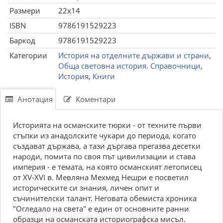
Размери
22x14
ISBN
9786191529223
Баркод
9786191529223
Категории
История на отделните държави и страни
,
Обща световна история. Справочници
,
История
,
Книги
Анотация
Коментари
Историята на османските тюрки - от техните първи
стъпки из анадолските чукари до периода, когато
създават държава, а тази дъргава прегазва десетки
народи, помита по своя път цивилизации и става
империя - е темата, на която османският летописец
от XV-XVI в. Мевляна Мехмед Нешри е посветил
историческите си знания, личен опит и
съчинителски талант. Неговата обемиста хроника
"Огледало на света" е един от основните ранни
образци на османската историографска мисъл.