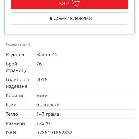
КУПИ
ДОБАВИ В ЛЮБИМИ
Коментари: 4
Издател
Жанет-45
Брой
76
страници
Година на
2016
издаване
Корици
меки
Език
български
Тегло
147 грама
Размери
13x20
ISBN
9786191862832