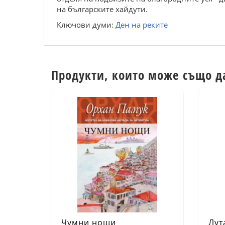
на българските хайдути.
Ключови думи:
Ден на реките
Продукти, които може също д
Чумни нощи
Лут