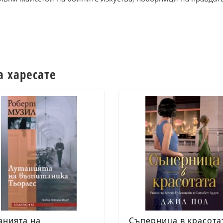
а харесате
анията на
Съперница в красота