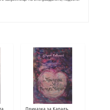
та
Приказка за Капалъ