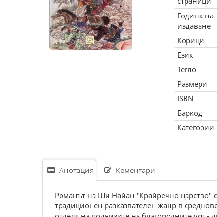
страници
Година на
издаване
Корици
Език
Тегло
Размери
ISBN
Баркод
Категории
Анотация
Коментари
Романът на Ши Найан "Крайречно царство" е 
традиционен разказвателен жанр в среднове
отделя на подвизите на благородните уся -