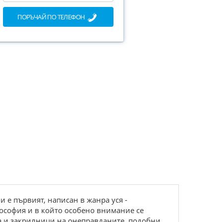
ПОРЪЧАЙ ПО ТЕЛЕФОН
 е първият, написан в жанра уся -
лософия и в който особено внимание се
та и закрилници на онеправданите, подобни