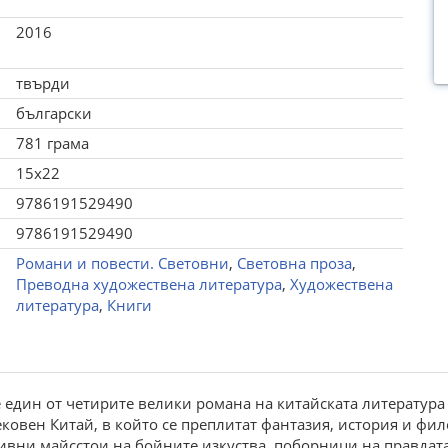
2016
твърди
български
781 грама
15x22
9786191529490
9786191529490
Романи и повести. Световни
,
Световна проза
,
Преводна художествена литература
,
Художествена
литература
,
Книги
един от четирите велики романа на китайската литература и
ковен Китай, в който се преплитат фантазия, история и фи
 дивни майсстои на бойните изкуства, поборници на правда