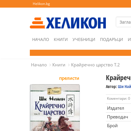
Helikon.bg
НАЧАЛО
КНИГИ
УЧЕБНИЦИ
ПОДАРЪЦИ
И
Начало
Книги
Крайречно царство Т.2
Крайречн
прелисти
Автор:
Ши Най
Коментари: 0
Издател
Преводач
Брой