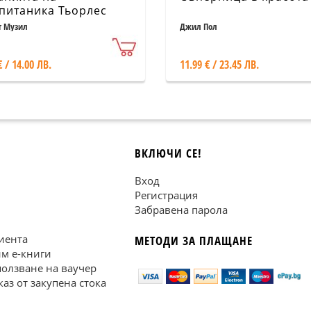
питаника Тьорлес
т Музил
Джил Пол
€ / 14.00 ЛВ.
11.99 € / 23.45 ЛВ.
ВКЛЮЧИ СЕ!
Вход
Регистрация
Забравена парола
иента
МЕТОДИ ЗА ПЛАЩАНЕ
им е-книги
ползване на ваучер
каз от закупена стока