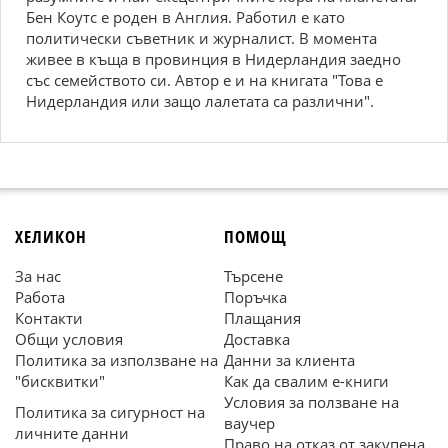
Бен Коутс е роден в Англия. Работил е като
политически съветник и журналист. В момента
живее в къща в провинция в Нидерландия заедно
със семейството си. Автор е и на книгата "Това е
Нидерландия или защо лалетата са различни".
ХЕЛИКОН
ПОМОЩ
За нас
Търсене
Работа
Поръчка
Контакти
Плащания
Общи условия
Доставка
Политика за използване на
Данни за клиента
"бисквитки"
Как да свалим е-книги
Условия за ползване на
Политика за сигурност на
ваучер
личните данни
Право на отказ от закупена