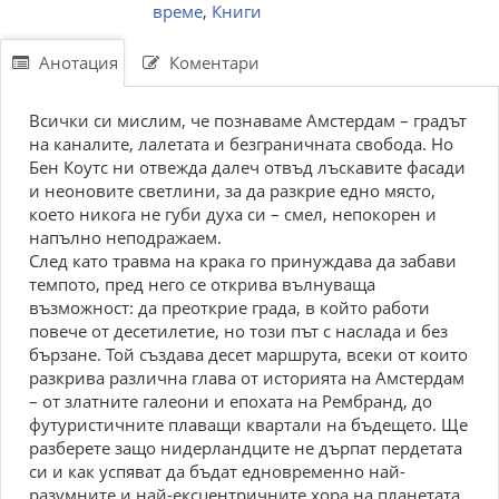
време
,
Книги
Анотация
Коментари
Всички си мислим, че познаваме Амстердам – градът
на каналите, лалетата и безграничната свобода. Но
Бен Коутс ни отвежда далеч отвъд лъскавите фасади
и неоновите светлини, за да разкрие едно място,
което никога не губи духа си – смел, непокорен и
напълно неподражаем.
След като травма на крака го принуждава да забави
темпото, пред него се открива вълнуваща
възможност: да преоткрие града, в който работи
повече от десетилетие, но този път с наслада и без
бързане. Той създава десет маршрута, всеки от които
разкрива различна глава от историята на Амстердам
– от златните галеони и епохата на Рембранд, до
футуристичните плаващи квартали на бъдещето. Ще
разберете защо нидерландците не дърпат пердетата
си и как успяват да бъдат едновременно най-
разумните и най-ексцентричните хора на планетата.