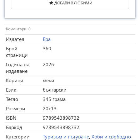
ДОБАВИ В ЛЮБИМИ
Коментари: 0
Издател
Ера
Брой
360
страници
Година на
2026
издаване
Корици
меки
Език
български
Тегло
345 грама
Размери
20x13
ISBN
9789543898732
Баркод
9789543898732
Категории
Туризъм и пътуване
,
Хоби и свободно