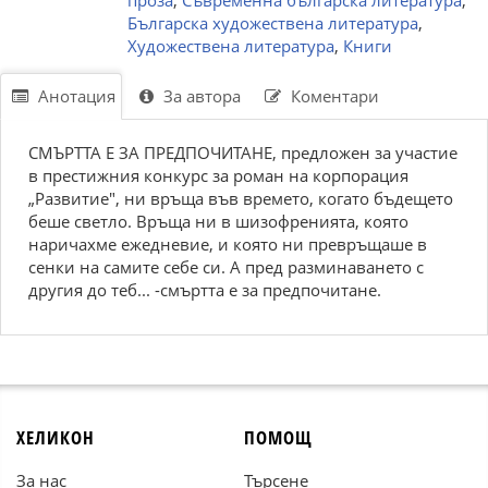
проза
,
Съвременна българска литература
,
Българска художествена литература
,
Художествена литература
,
Книги
Анотация
За автора
Коментари
СМЪРТТА Е ЗА ПРЕДПОЧИТАНЕ, предложен за участие
в престижния конкурс за роман на корпорация
„Развитие", ни връща във времето, когато бъдещето
беше светло. Връща ни в шизофренията, която
наричахме ежедневие, и която ни превръщаше в
сенки на самите себе си. А пред разминаването с
другия до теб... -смъртта е за предпочитане.
ХЕЛИКОН
ПОМОЩ
За нас
Търсене