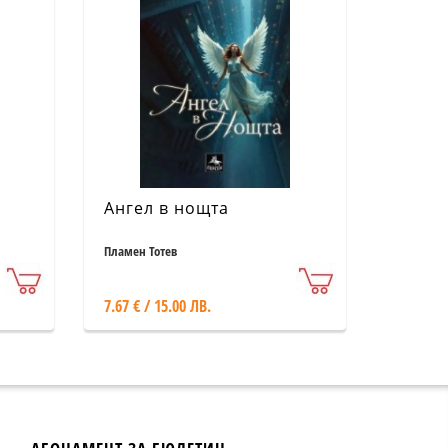
Ангел в нощта
а
м
Пламен Тотев
7.67 € / 15.00 ЛВ.