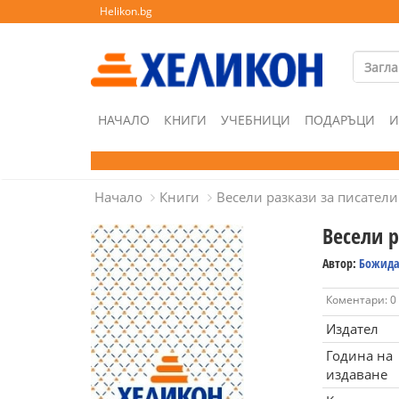
Helikon.bg
НАЧАЛО
КНИГИ
УЧЕБНИЦИ
ПОДАРЪЦИ
И
Начало
Книги
Весели разкази за писатели
Весели р
Автор:
Божида
Коментари: 0
Издател
Година на
издаване