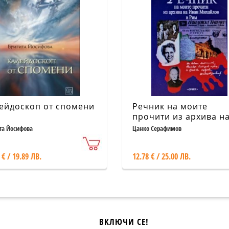
ейдоскоп от спомени
Речник на моите
прочити из архива н
Иван Михайлов в Ри
та Йосифова
Цанко Серафимов
 € / 19.89 ЛВ.
12.78 € / 25.00 ЛВ.
ВКЛЮЧИ СЕ!