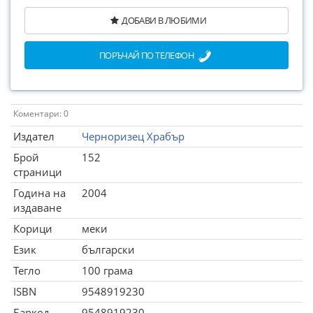
ДОБАВИ В ЛЮБИМИ
ПОРЪЧАЙ ПО ТЕЛЕФОН
Коментари: 0
Издател
Черноризец Храбър
Брой
152
страници
Година на
2004
издаване
Корици
меки
Език
български
Тегло
100 грама
ISBN
9548919230
Баркод
9548919230