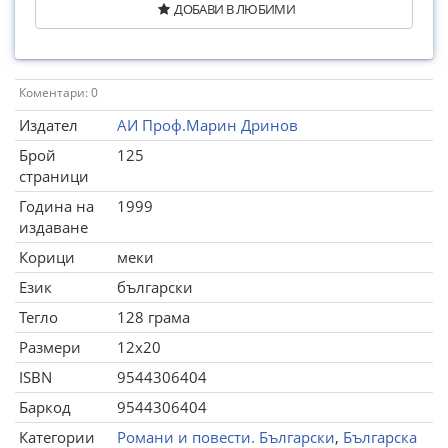
ДОБАВИ В ЛЮБИМИ
Коментари: 0
Издател
АИ Проф.Марин Дринов
Брой
125
страници
Година на
1999
издаване
Корици
меки
Език
български
Тегло
128 грама
Размери
12x20
ISBN
9544306404
Баркод
9544306404
Категории
Романи и повести. Български
,
Българска