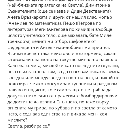
(най-близката приятелка на Светла), Димитрина
Съзнателната (още се казва и Диди Девствената),
Анета Връзкарката и други от нашия клас, Чопър
(Ананиев по математика), Пешо (Петрова по
литература), Меги (Ангелова по химия) и въобще
цялото учителско тяло, още махалата, бате Миле
треньорът, целият ни отбор, шефовете от
федерацията и Ангел - най-добрият ми приятел.
Всички крещят така неистово и възторжено, сякаш
са хванали опашката на току-що миналата наоколо
Халеева комета, мислейки като последните глупаци,
че аз съм застанал там, за да спасявам някаква земна
звездна или междузвездна спортна чест, и никой не
подозира, че ако консумирам тупаници и раздавам
наляво и надясно, то е само защото не трябва да
допусна нито един от вражеските бомбардировачи
да достигне да взриви Слънцето, понеже върху
огнената му грива, по-хубава и по-светла от самото
него, е седнала единствена и вика за мен - коя
мислите?
Светла, разбира се."