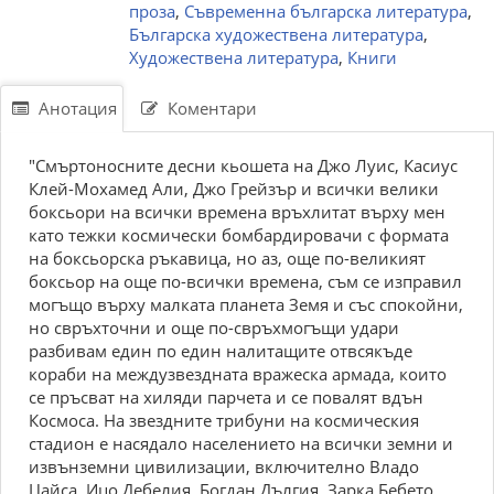
проза
,
Съвременна българска литература
,
Българска художествена литература
,
Художествена литература
,
Книги
Анотация
Коментари
"Смъртоносните десни кьошета на Джо Луис, Касиус
Клей-Мохамед Али, Джо Грейзър и всички велики
боксьори на всички времена връхлитат върху мен
като тежки космически бомбардировачи с формата
на боксьорска ръкавица, но аз, още по-великият
боксьор на още по-всички времена, съм се изправил
могъщо върху малката планета Земя и със спокойни,
но свръхточни и още по-свръхмогъщи удари
разбивам един по един налитащите отвсякъде
кораби на междузвездната вражеска армада, които
се пръсват на хиляди парчета и се повалят вдън
Космоса. На звездните трибуни на космическия
стадион е насядало населението на всички земни и
извънземни цивилизации, включително Владо
Цайса, Ицо Дебелия, Богдан Дългия, Зарка Бебето