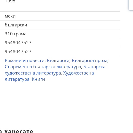
1998
меки
български
310 грама
9548047527
9548047527
Романи и повести. Български
,
Българска проза
,
Съвременна българска литература
,
Българска
художествена литература
,
Художествена
литература
,
Книги
а харесате