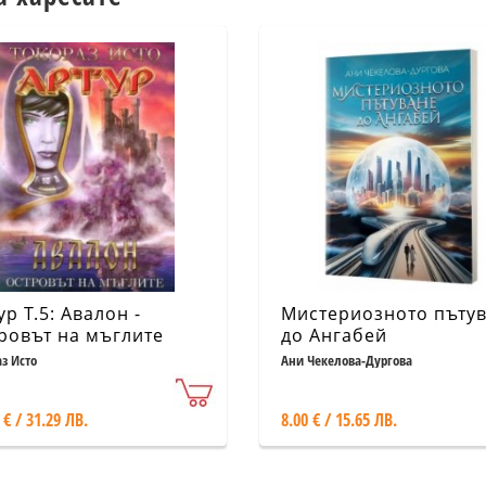
ур Т.5: Авалон -
Мистериозното пъту
ровът на мъглите
до Ангабей
з Исто
Ани Чекелова-Дургова
 € / 31.29 ЛВ.
8.00 € / 15.65 ЛВ.