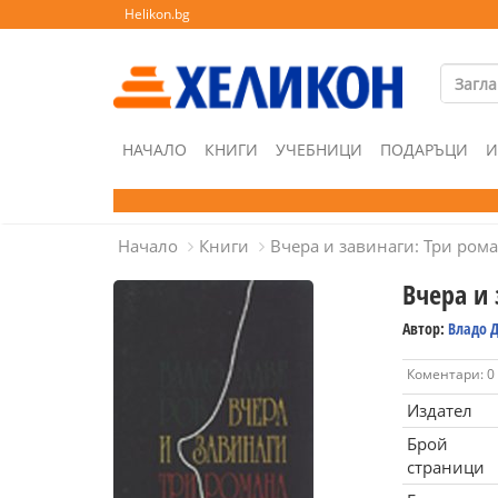
Helikon.bg
НАЧАЛО
КНИГИ
УЧЕБНИЦИ
ПОДАРЪЦИ
И
Начало
Книги
Вчера и завинаги: Три ром
Вчера и 
Автор:
Владо 
Коментари: 0
Издател
Брой
страници