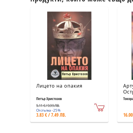
Лицето на опакия
Арт
Ост
Петър Христозов
Токора
5.11 € / 9.99 ЛВ.
Отстъпка - 25 %
3.83 € / 7.49 ЛВ.
16.00