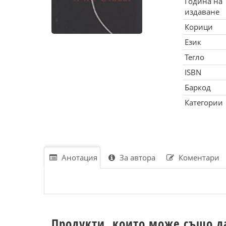
Година на
издаване
Корици
Език
Тегло
ISBN
Баркод
Категории
Анотация
За автора
Коментари
Продукти, които може също д