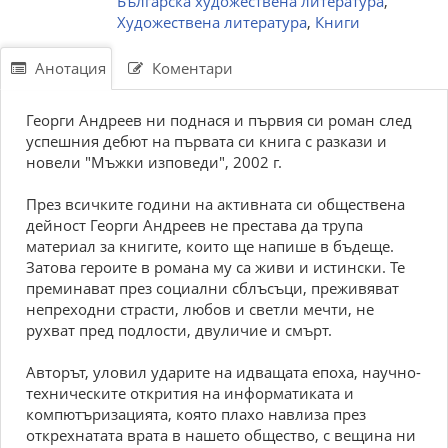
Българска художествена литература
,
Художествена литература
,
Книги
Анотация
Коментари
Георги Андреев ни поднася и първия си роман след
успешния дебют на първата си книга с разкази и
новели "Мъжки изповеди", 2002 г.
През всичките години на активната си обществена
дейност Георги Андреев не престава да трупа
материал за книгите, които ще напише в бъдеще.
Затова героите в романа му са живи и истински. Те
преминават през социални сблъсъци, преживяват
непреходни страсти, любов и светли мечти, не
рухват пред подлости, двуличие и смърт.
Авторът, уловил ударите на идващата епоха, научно-
техническите открития на информатиката и
компютъризацията, която плахо навлиза през
открехнатата врата в нашето общество, с вещина ни