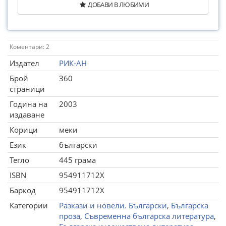
ДОБАВИ В ЛЮБИМИ
Коментари: 2
Издател
РИК-АН
Брой
360
страници
Година на
2003
издаване
Корици
меки
Език
български
Тегло
445 грама
ISBN
954911712X
Баркод
954911712X
Категории
Разкази и новели. Български
,
Българска
проза
,
Съвременна българска литература
,