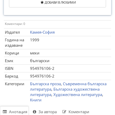
ДОБАВИ В ЛЮБИМИ
Коментари: 0
Издател
Камея-София
Година на
1999
издаване
Корици
меки
Език
български
ISBN
954976106-2
Баркод
954976106-2
Категории
Българска проза
,
Съвременна българска
литература
,
Българска художествена
литература
,
Художествена литература
,
Книги
Анотация
За автора
Коментари