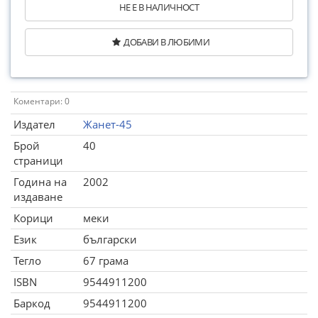
НЕ Е В НАЛИЧНОСТ
ДОБАВИ В ЛЮБИМИ
Коментари: 0
Издател
Жанет-45
Брой
40
страници
Година на
2002
издаване
Корици
меки
Език
български
Тегло
67 грама
ISBN
9544911200
Баркод
9544911200