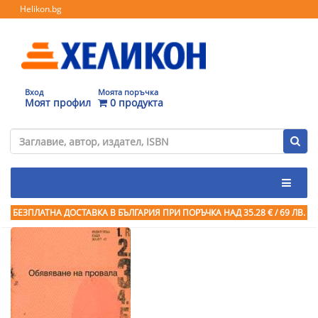
Helikon.bg
Вход
Моята поръчка
Моят профил
0 продукта
БЕЗПЛАТНА ДОСТАВКА В БЪЛГАРИЯ ПРИ ПОРЪЧКА
НАД 35.28 € / 69 ЛВ.