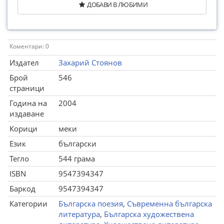
ДОБАВИ В ЛЮБИМИ
Коментари: 0
Издател
Захарий Стоянов
Брой
546
страници
Година на
2004
издаване
Корици
меки
Език
български
Тегло
544 грама
ISBN
9547394347
Баркод
9547394347
Категории
Българска поезия
,
Съвременна българска
литература
,
Българска художествена