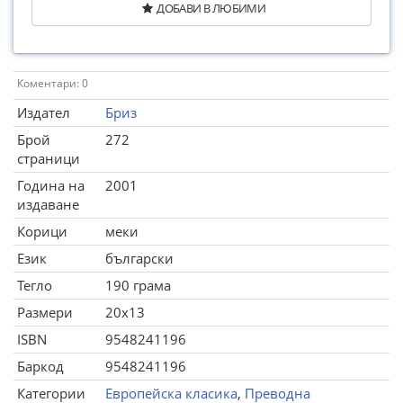
ДОБАВИ В ЛЮБИМИ
Коментари: 0
Издател
Бриз
Брой
272
страници
Година на
2001
издаване
Корици
меки
Език
български
Тегло
190 грама
Размери
20x13
ISBN
9548241196
Баркод
9548241196
Категории
Европейска класика
,
Преводна