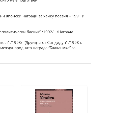
оито не е подготвен.”
ни японски награди за хайку поезия – 1991 и
ополитически басни/” /1992/ , /Награда
ост” /1993/, “Друидът от Синдидун” /1998 г.
а международната награда “Балканика” за