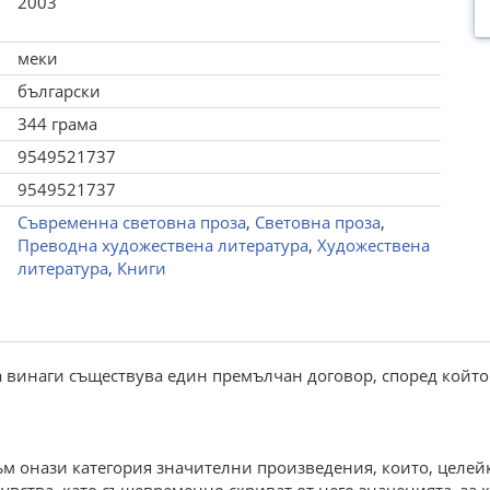
2003
меки
български
344 грама
9549521737
9549521737
Съвременна световна проза
,
Световна проза
,
Преводна художествена литература
,
Художествена
литература
,
Книги
 винаги съществува един премълчан договор, според който 
м онази категория значителни произведения, които, целейк