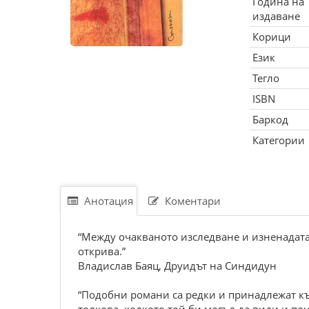
Година на
издаване
Корици
Език
Тегло
ISBN
Баркод
Категории
Анотация
Коментари
“Между очакваното изследване и изненадата
открива.”
Владислав Баяц, Друидът на Синдидун
“Подобни романи са редки и принадлежат къ