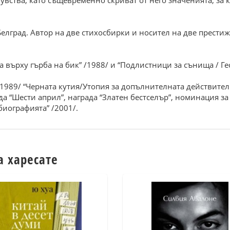
увства, като същевременно скриват от него значенията, за к
Белград. Автор на две стихосбирки и носител на две престиж
а върху гърба на бик” /1988/ и “Подлистници за сънища / Ге
/1989/ “Черната кутия/Утопия за допълнителната действителн
да “Шести април”, награда “Златен бестселър”, номинация з
биографията” /2001/.
а харесате