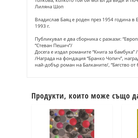
толкова, колкото той би могъл да види и поч
Лиляна Шоп
Владислав Баяц е роден през 1954 година в 
1993 г.
Публикувал е два сборника с разкази: “Европ
“Стеван Пешич”/
Досега е издал романите “Книга за бамбука” 
/Награда на фондация “Бранко Чопич”, награ
най-добър роман на Балканите/, “Бягство от 
Продукти, които може също д