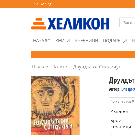
Helikon.bg
НАЧАЛО
КНИГИ
УЧЕБНИЦИ
ПОДАРЪЦИ
И
Начало
Книги
Друидът от Синдидун
Друидът
Автор:
Владис
Коментари: 0
Издател
Брой
страници