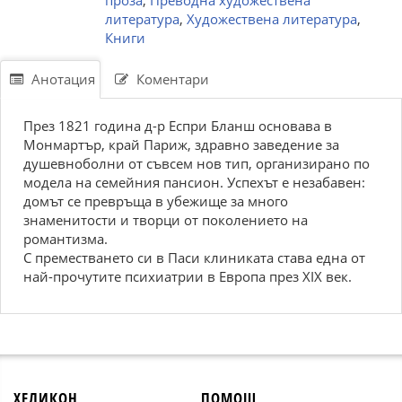
проза
,
Преводна художествена
литература
,
Художествена литература
,
Книги
Анотация
Коментари
През 1821 година д-р Еспри Бланш основава в
Монмартър, край Париж, здравно заведение за
душевноболни от съвсем нов тип, организирано по
модела на семейния пансион. Успехът е незабавен:
домът се превръща в убежище за много
знаменитости и творци от поколението на
романтизма.
С преместването си в Паси клиниката става една от
най-прочутите психиатрии в Европа през XIX век.
ХЕЛИКОН
ПОМОЩ