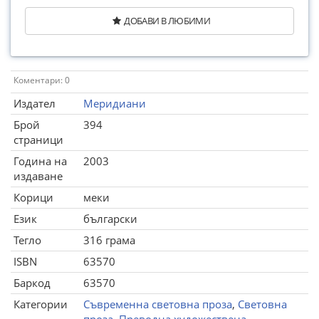
ДОБАВИ В ЛЮБИМИ
Коментари: 0
Издател
Меридиани
Брой
394
страници
Година на
2003
издаване
Корици
меки
Език
български
Тегло
316 грама
ISBN
63570
Баркод
63570
Категории
Съвременна световна проза
,
Световна