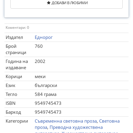
ДОБАВИ В ЛЮБИМИ
Коментари: 0
Издател
Еднорог
Брой
760
страници
Година на
2002
издаване
Корици
меки
Език
български
Тегло
584 грама
ISBN
9549745473
Баркод
9549745473
Категории
Съвременна световна проза
,
Световна
проза
,
Преводна художествена