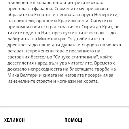
въвлечен е в коварствата и интригите около
престола на фараона. Спомените му призовават
образите на Ехнатон и неговата съпруга Нефертити,
на приятели, врагове и Красиви жени. Синухе си
припомня своите странствания от Сирия до Крит, по
тихите води на Нил, през пустинните пясъци — до
лабиринта на Минотавъра. От дълбините на
древността до наши дни душата и сърцето на човека
остават непроменени това е посланието на
световния бестселър "Синухе египтянина", който
десетилетия наред вълнува читателите. Времето е
доказало непреходността на блестящата творба на
Мика Валтари и силата на неговите прозрения за
изначалните страсти и копнежи на хората.
ХЕЛИКОН
ПОМОЩ