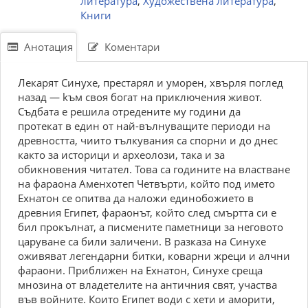
литература
,
Художествена литература
,
Книги
Анотация
Коментари
Лекарят Синухе, престарял и уморен, хвърля поглед
назад — kъм своя богат на приключения живот.
Съдбата е решила отредените му години да
протекат в един от най-вълнуващите периоди на
древността, чиито тълкувания са спорни и до днес
както за историци и археолози, така и за
обикновения читател. Това са годините на властване
на фараона Аменхотеп Четвърти, който под името
Ехнатон се опитва да наложи единобожието в
древния Египет, фараонът, който след смъртта си е
бил прокълнат, а писмените паметници за неговото
царуване са били заличени. В разказа на Синухе
оживяват легендарни битки, коварни жреци и алчни
фараони. Приближен на Ехнатон, Синухе среща
мнозина от владетелите на античния свят, участва
във войните. Които Египет води с хети и аморити,