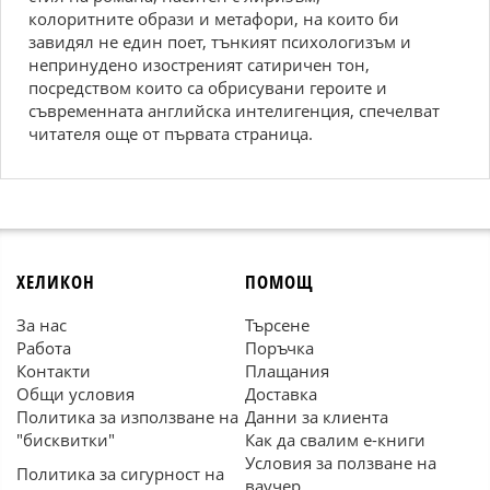
колоритните образи и метафори, на които би
завидял не един поет, тънкият психологизъм и
непринудено изостреният сатиричен тон,
посредством които са обрисувани героите и
съвременната английска интелигенция, спечелват
читателя още от първата страница.
ХЕЛИКОН
ПОМОЩ
За нас
Търсене
Работа
Поръчка
Контакти
Плащания
Общи условия
Доставка
Политика за използване на
Данни за клиента
"бисквитки"
Как да свалим е-книги
Условия за ползване на
Политика за сигурност на
ваучер