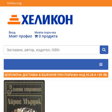
Helikon.bg
Вход
Моята поръчка
Моят профил
0 продукта
БЕЗПЛАТНА ДОСТАВКА В БЪЛГАРИЯ ПРИ ПОРЪЧКА
НАД 35.28 € / 69 ЛВ.