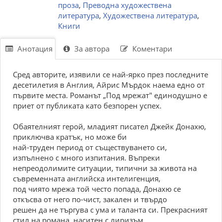
проза
,
Преводна художествена
литература
,
Художествена литература
,
Книги
Анотация
За автора
Коментари
Сред авторите, изявили се най-ярко през последните
десетилетия в Англия, Айрис Мърдок наема едно от
първите места. Романът „Под мрежат" единодушно е
приет от публиката като безпорен успех.
Обаятелният герой, младият писател Джейк Донахю,
приключва кратък, но може би
най-труден период от съществуването си,
изпълнено с много изпитания. Въпреки
непреодолимите ситуации, типични за живота на
съвременната английска интелигенция,
под чиято мрежа той често попада, Донахю се
откъсва от него по-чист, закален и твърдо
решен да не търгува с ума и таланта си. Прекрасният
стил на романа, наситен с лиризъм,