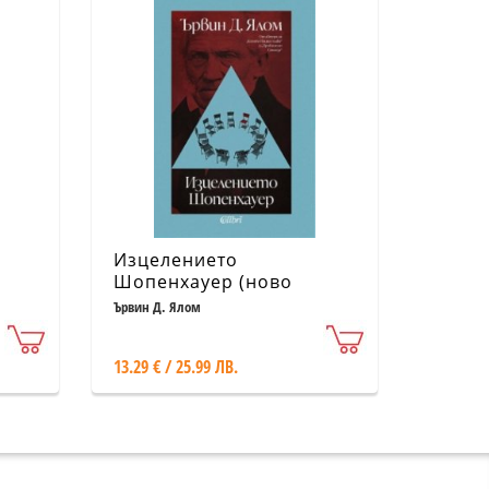
Изцелението
Шопенхауер (ново
издание)
Ървин Д. Ялом
13.29 € / 25.99 ЛВ.