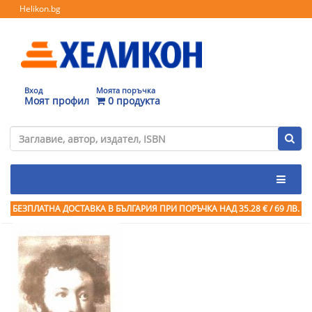
Helikon.bg
Вход
Моята поръчка
Моят профил
0 продукта
БЕЗПЛАТНА ДОСТАВКА В БЪЛГАРИЯ ПРИ ПОРЪЧКА
НАД 35.28 € / 69 ЛВ.