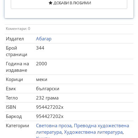
ДОБАВИ В ЛЮБИМИ
Коментари: 0
Издател
Абагар
Брой
344
страници
Година на
2000
издаване
Корици
меки
Език
български
Тегло
232 грама
ISBN
954427202х
Баркод
954427202х
Категории
Световна проза
,
Преводна художествена
литература
,
Художествена литература
,