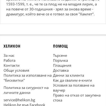
1593-1599, т. е., че те са плод не на младия лирик, а
на повече от 30-годишния - зрял за онова време -
драматург, който вече се е готвел за своя "Хамлет".
ХЕЛИКОН
ПОМОЩ
За нас
Търсене
Работа
Поръчка
Контакти
Плащания
Общи условия
Доставка
Политика за използване на
Данни за клиента
"бисквитки"
Как да свалим е-книги
Условия за ползване на
Политика за сигурност на
ваучер
личните данни
Право на отказ от закупена
service@helikon.bg
стока
Helikon.bg във Facebook