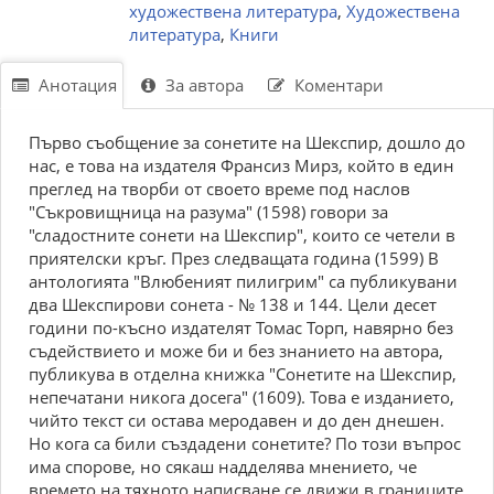
художествена литература
,
Художествена
литература
,
Книги
Анотация
За автора
Коментари
Първо съобщение за сонетите на Шекспир, дошло до
нас, е това на издателя Франсиз Мирз, който в един
преглед на творби от своето време под наслов
"Съкровищница на разума" (1598) говори за
"сладостните сонети на Шекспир", които се четели в
приятелски кръг. През следващата година (1599) В
антологията "Влюбеният пилигрим" са публикувани
два Шекспирови сонета - № 138 и 144. Цели десет
години по-късно издателят Томас Торп, навярно без
съдействието и може би и без знанието на автора,
публикува в отделна книжка "Сонетите на Шекспир,
непечатани никога досега" (1609). Това е изданието,
чийто текст си остава меродавен и до ден днешен.
Но кога са били създадени сонетите? По този въпрос
има спорове, но сякаш надделява мнението, че
времето на тяхното написване се движи в границите