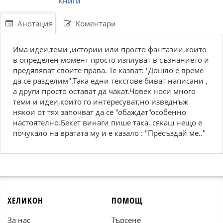
Книги
Анотация
Коментари
Има идеи,теми ,истории или просто фантазии,които
в определен момент просто изплуват в съзнанието и
предявяват своите права. Те казват: "Дошло е време
да се разделим".Така едни текстове биват написани ,
а други просто остават да чакат.Човек носи много
теми и идеи,които го интересуват,но изведнъж
някои от тях започват да се "обаждат"особенно
настоятелно.Бекет винаги пише така, сякаш нещо е
почукало на вратата му и е казало : "Пресъздай ме.."
ХЕЛИКОН
ПОМОЩ
За нас
Търсене