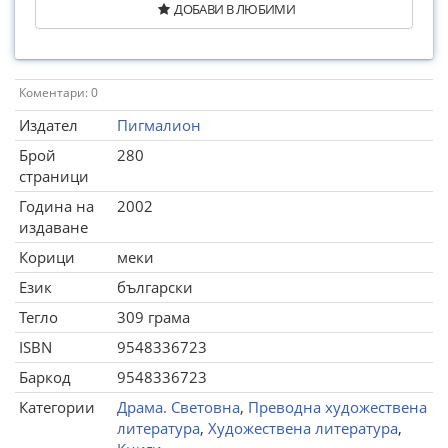
ДОБАВИ В ЛЮБИМИ
Коментари: 0
Издател
Пигмалион
Брой
280
страници
Година на
2002
издаване
Корици
меки
Език
български
Тегло
309 грама
ISBN
9548336723
Баркод
9548336723
Категории
Драма. Световна
,
Преводна художествена
литература
,
Художествена литература
,