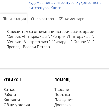
художествена литература
,
Художествена
литература
,
Книги
Анотация
За автора
Коментари
В шести том са отпечатани историческите драми:
"Хенрих VІ - първа част", "Хенрих VІ - втора част",
"Хенрих - VІ - трета част", "Ричард ІІІ", "Хенри VІІІ".
Превод - Валери Петров.
ХЕЛИКОН
ПОМОЩ
За нас
Търсене
Работа
Поръчка
Контакти
Плащания
Общи условия
Доставка