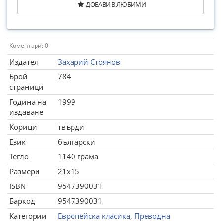
ДОБАВИ В ЛЮБИМИ
Коментари: 0
Издател
Захарий Стоянов
Брой
784
страници
Година на
1999
издаване
Корици
твърди
Език
български
Тегло
1140 грама
Размери
21x15
ISBN
9547390031
Баркод
9547390031
Категории
Европейска класика
,
Преводна